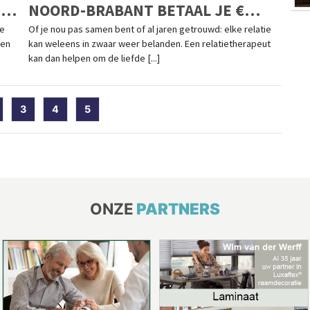
EN
NOORD-BRABANT BETAAL JE €
140,58 PER UUR
te
Of je nou pas samen bent of al jaren getrouwd: elke relatie
len
kan weleens in zwaar weer belanden. Een relatietherapeut
kan dan helpen om de liefde [...]
t)
3
4
5
ONZE
PARTNERS