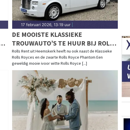
17 februari 2026, 13:19 uur
|
DE MOOISTE KLASSIEKE
N
TROUWAUTO’S TE HUUR BIJ ROLLS
RENT
Rolls Rent uit Heemskerk heeft nu ook naast de Klassieke
Rolls Royces en de zwarte Rolls Royce Phantom Een
geweldig mooie ivoor witte Rolls Royce [...]