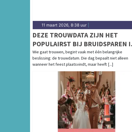
11 maart 2026, 8:38 uur
|
DEZE TROUWDATA ZIJN HET
POPULAIRST BIJ BRUIDSPAREN I
2026, 2027 EN 2028
Wie gaat trouwen, begint vaak met één belangrijke
beslissing: de trouwdatum. Die dag bepaalt niet alleen
wanneer het feest plaatsvindt, maar heeft [...]