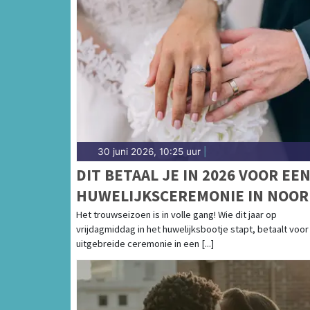
30 juni 2026, 10:25 uur
|
DIT BETAAL JE IN 2026 VOOR EE
HUWELIJKSCEREMONIE IN NOOR
BRABANT
Het trouwseizoen is in volle gang! Wie dit jaar op
vrijdagmiddag in het huwelijksbootje stapt, betaalt voor
uitgebreide ceremonie in een [...]