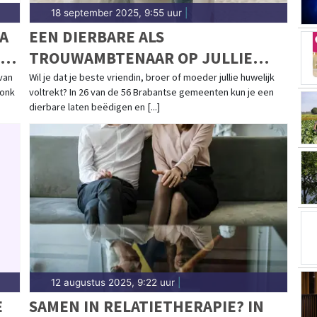
18 september 2025, 9:55 uur
|
A
EEN DIERBARE ALS
TROUWAMBTENAAR OP JULLIE
BRUILOFT? DIT KAN IN 26 VAN DE
van
Wil je dat je beste vriendin, broer of moeder jullie huwelijk
donk
voltrekt? In 26 van de 56 Brabantse gemeenten kun je een
56 BRABANTSE GEMEENTEN
dierbare laten beëdigen en [...]
12 augustus 2025, 9:22 uur
|
E
SAMEN IN RELATIETHERAPIE? IN