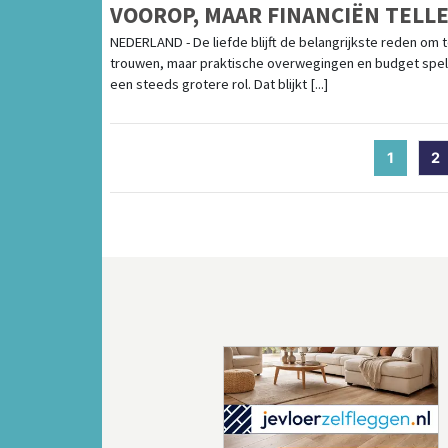
VOOROP, MAAR FINANCIËN TELL
MEE
NEDERLAND - De liefde blijft de belangrijkste reden om 
trouwen, maar praktische overwegingen en budget spe
een steeds grotere rol. Dat blijkt [...]
1
(curren
2
Vorige