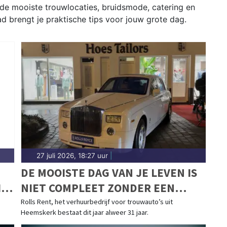
 de mooiste trouwlocaties, bruidsmode, catering en
lad brengt je praktische tips voor jouw grote dag.
27 juli 2026, 18:27 uur
|
DE MOOISTE DAG VAN JE LEVEN IS
IN
NIET COMPLEET ZONDER EEN
MOOIE TROUWAUTO
Rolls Rent, het verhuurbedrijf voor trouwauto’s uit
Heemskerk bestaat dit jaar alweer 31 jaar.