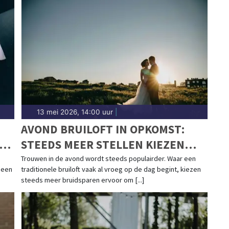
13 mei 2026, 14:00 uur
|
N
AVOND BRUILOFT IN OPKOMST:
D-
STEEDS MEER STELLEN KIEZEN
VOOR EEN CEREMONIE BIJ
Trouwen in de avond wordt steeds populairder. Waar een
 een
traditionele bruiloft vaak al vroeg op de dag begint, kiezen
ZONSONDERGANG
steeds meer bruidsparen ervoor om [...]