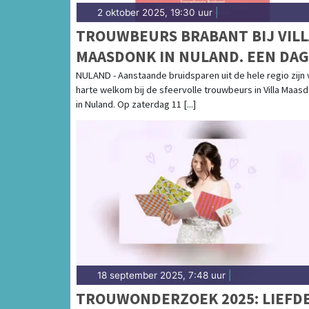
2 oktober 2025, 19:30 uur
|
TROUWBEURS BRABANT BIJ VILL
MAASDONK IN NULAND. EEN DAG
VOL LIEFDE EN INSPIRATIE EN
NULAND - Aanstaande bruidsparen uit de hele regio zijn 
harte welkom bij de sfeervolle trouwbeurs in Villa Maas
GEZELLIGHEID
in Nuland. Op zaterdag 11 [...]
18 september 2025, 7:48 uur
|
TROUWONDERZOEK 2025: LIEFD