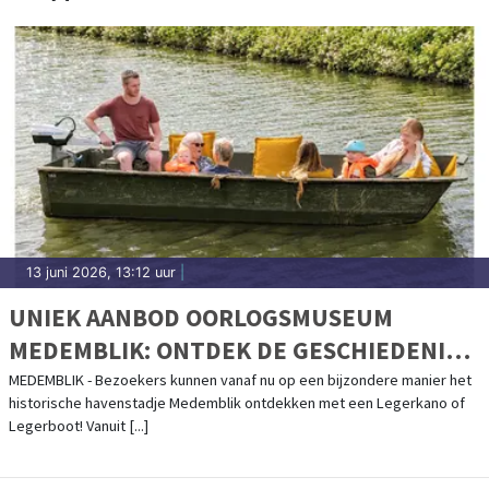
13 juni 2026, 13:12 uur
|
UNIEK AANBOD OORLOGSMUSEUM
MEDEMBLIK: ONTDEK DE GESCHIEDENIS
VANUIT EEN LEGERBOOT OF LEGERKANO
MEDEMBLIK - Bezoekers kunnen vanaf nu op een bijzondere manier het
historische havenstadje Medemblik ontdekken met een Legerkano of
Legerboot! Vanuit [...]