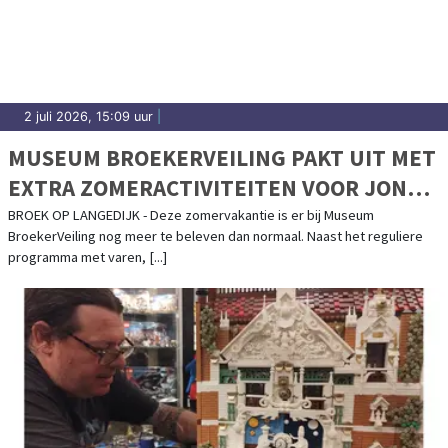
2 juli 2026, 15:09 uur
|
MUSEUM BROEKERVEILING PAKT UIT MET
EXTRA ZOMERACTIVITEITEN VOOR JONG
EN OUD
BROEK OP LANGEDIJK - Deze zomervakantie is er bij Museum
BroekerVeiling nog meer te beleven dan normaal. Naast het reguliere
programma met varen, [...]