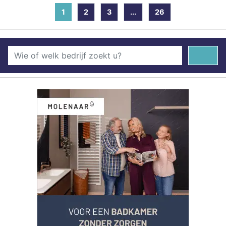
1
(current)
2
3
...
26