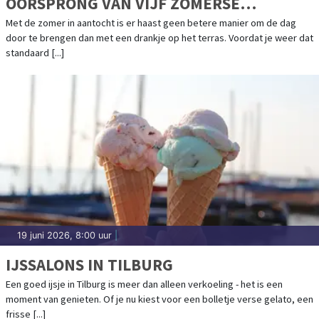
OORSPRONG VAN VIJF ZOMERSE
COCKTAILKLASSIEKERS
Met de zomer in aantocht is er haast geen betere manier om de dag
door te brengen dan met een drankje op het terras. Voordat je weer dat
standaard [...]
19 juni 2026, 8:00 uur
|
IJSSALONS IN TILBURG
Een goed ijsje in Tilburg is meer dan alleen verkoeling - het is een
moment van genieten. Of je nu kiest voor een bolletje verse gelato, een
frisse [...]