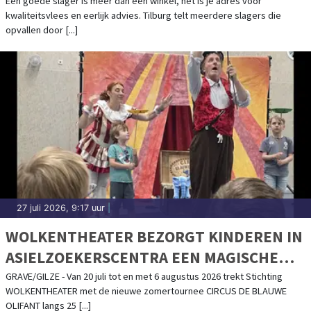
Een goede slager is meer dan een winkel, het is je adres voor
kwaliteitsvlees en eerlijk advies. Tilburg telt meerdere slagers die
opvallen door [...]
27 juli 2026, 9:17 uur
|
WOLKENTHEATER BEZORGT KINDEREN IN
ASIELZOEKERSCENTRA EEN MAGISCHE
CIRCUSDAG
GRAVE/GILZE - Van 20 juli tot en met 6 augustus 2026 trekt Stichting
WOLKENTHEATER met de nieuwe zomertournee CIRCUS DE BLAUWE
OLIFANT langs 25 [...]