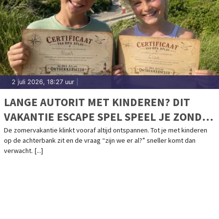
2 juli 2026, 18:27 uur
|
LANGE AUTORIT MET KINDEREN? DIT
VAKANTIE ESCAPE SPEL SPEEL JE ZONDER
SCHERM
De zomervakantie klinkt vooraf altijd ontspannen. Tot je met kinderen
op de achterbank zit en de vraag “zijn we er al?” sneller komt dan
verwacht. [...]