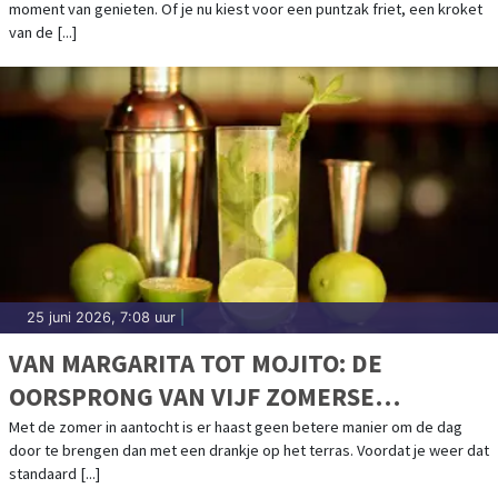
moment van genieten. Of je nu kiest voor een puntzak friet, een kroket
van de [...]
25 juni 2026, 7:08 uur
|
VAN MARGARITA TOT MOJITO: DE
OORSPRONG VAN VIJF ZOMERSE
COCKTAILKLASSIEKERS
Met de zomer in aantocht is er haast geen betere manier om de dag
door te brengen dan met een drankje op het terras. Voordat je weer dat
standaard [...]