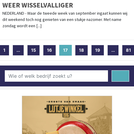
WEER WISSELVALLIGER
NEDERLAND - Waar de tweede week van september ingaat kunnen wij
dit weekend toch nog genieten van een stukje nazomer. Met name
zondag wordt een [...]
1
...
15
16
17
(current)
18
19
...
81