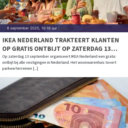
8 september 2025, 10:16 uur
|
IKEA NEDERLAND TRAKTEERT KLANTEN
OP GRATIS ONTBIJT OP ZATERDAG 13
SEPTEMBER
Op zaterdag 13 september organiseert IKEA Nederland een gratis
ontbijt bij alle vestigingen in Nederland. Het woonwarenhuis tovert
parkeerterreinen [...]