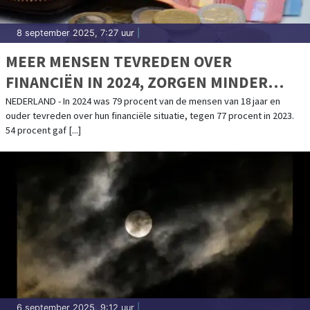
8 september 2025, 7:27 uur
|
MEER MENSEN TEVREDEN OVER
FINANCIËN IN 2024, ZORGEN MINDER
GROOT
NEDERLAND - In 2024 was 79 procent van de mensen van 18 jaar en
ouder tevreden over hun financiële situatie, tegen 77 procent in 2023.
54 procent gaf [...]
6 september 2025, 9:12 uur
|