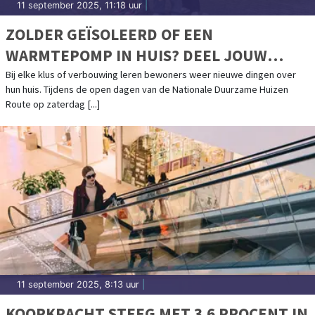
11 september 2025, 11:18 uur
|
ZOLDER GEÏSOLEERD OF EEN
WARMTEPOMP IN HUIS? DEEL JOUW
ERVARINGEN
Bij elke klus of verbouwing leren bewoners weer nieuwe dingen over
hun huis. Tijdens de open dagen van de Nationale Duurzame Huizen
Route op zaterdag [...]
11 september 2025, 8:13 uur
|
KOOPKRACHT STEEG MET 3,6 PROCENT IN