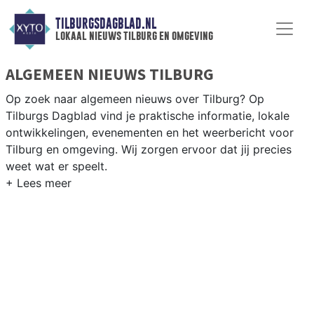
TILBURGSDAGBLAD.NL
lokaal nieuws tilburg en omgeving
ALGEMEEN NIEUWS TILBURG
Op zoek naar algemeen nieuws over Tilburg? Op
Tilburgs Dagblad vind je praktische informatie, lokale
ontwikkelingen, evenementen en het weerbericht voor
Tilburg en omgeving. Wij zorgen ervoor dat jij precies
weet wat er speelt.
PRAKTISCHE INFORMATIE TILBURG
Van werkzaamheden op de A58 en de Spoorzone tot
evenementen als Kermis Tilburg en het weersbericht
voor Midden-Noord-Brabant rondom Tilburg.