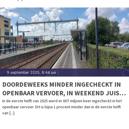
9 september 2025, 8:44 uur
|
DOORDEWEEKS MINDER INGECHECKT IN
OPENBAAR VERVOER, IN WEEKEND JUIST
MEER
In de eerste helft van 2025 werd er 607 miljoen keer ingecheckt in het
openbaar vervoer. Dit is bijna 1 procent minder dan in de eerste helft
van [...]