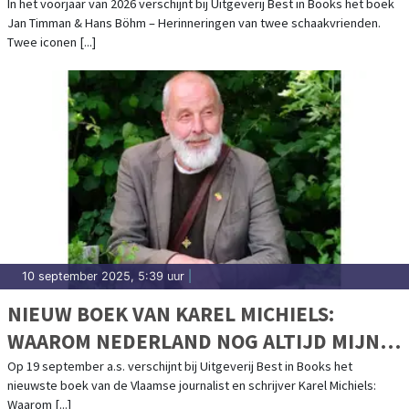
SCHAAKVRIENDEN
In het voorjaar van 2026 verschijnt bij Uitgeverij Best in Books het boek
Jan Timman & Hans Böhm – Herinneringen van twee schaakvrienden.
Twee iconen [...]
10 september 2025, 5:39 uur
|
NIEUW BOEK VAN KAREL MICHIELS:
WAAROM NEDERLAND NOG ALTIJD MIJN
GIDSLAND IS
Op 19 september a.s. verschijnt bij Uitgeverij Best in Books het
nieuwste boek van de Vlaamse journalist en schrijver Karel Michiels:
Waarom [...]