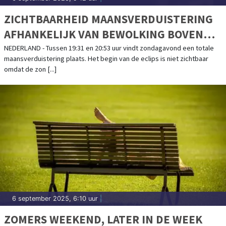
ZICHTBAARHEID MAANSVERDUISTERING
AFHANKELIJK VAN BEWOLKING BOVEN
DUITSLAND
NEDERLAND - Tussen 19:31 en 20:53 uur vindt zondagavond een totale
maansverduistering plaats. Het begin van de eclips is niet zichtbaar
omdat de zon [...]
6 september 2025, 6:10 uur
|
ZOMERS WEEKEND, LATER IN DE WEEK