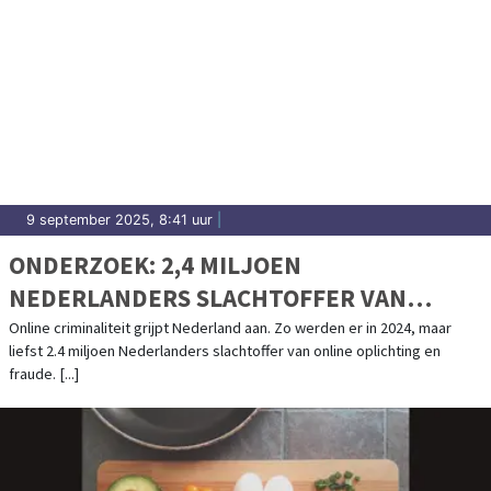
9 september 2025, 8:41 uur
|
ONDERZOEK: 2,4 MILJOEN
NEDERLANDERS SLACHTOFFER VAN
ONLINE CRIMINALITEIT IN 2024
Online criminaliteit grijpt Nederland aan. Zo werden er in 2024, maar
liefst 2.4 miljoen Nederlanders slachtoffer van online oplichting en
fraude. [...]