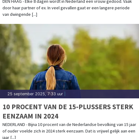
FEMICIDE TE STOPPEN
DEN HAAG - Elke 8 dagen wordt in Nederland een vrouw gedood. Vaak
door haar partner of ex. In veel gevallen gaat er een langere periode
van dwingende [...]
25 september 2025, 7:33 uur
|
10 PROCENT VAN DE 15-PLUSSERS STERK
EENZAAM IN 2024
NEDERLAND - Bijna 10 procent van de Nederlandse bevolking van 15 jaar
of ouder voelde zich in 2024 sterk eenzaam. Dat is vrijwel gelijk aan een
jaar [...]