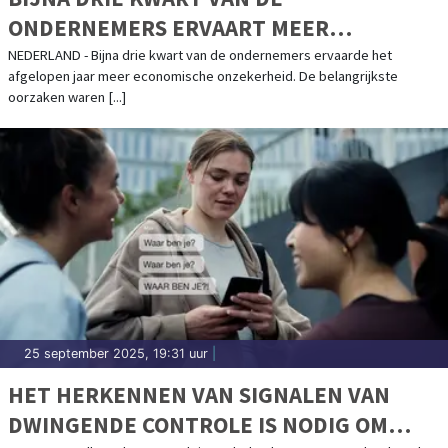
ONDERNEMERS ERVAART MEER
ONZEKERHEID
NEDERLAND - Bijna drie kwart van de ondernemers ervaarde het
afgelopen jaar meer economische onzekerheid. De belangrijkste
oorzaken waren [...]
25 september 2025, 19:31 uur
|
HET HERKENNEN VAN SIGNALEN VAN
DWINGENDE CONTROLE IS NODIG OM