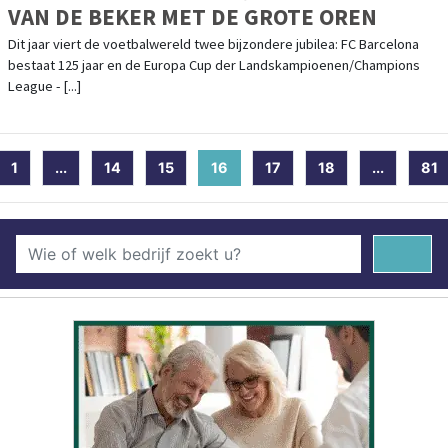
VAN DE BEKER MET DE GROTE OREN
Dit jaar viert de voetbalwereld twee bijzondere jubilea: FC Barcelona
bestaat 125 jaar en de Europa Cup der Landskampioenen/Champions
League - [...]
1
...
14
15
16
(current)
17
18
...
81