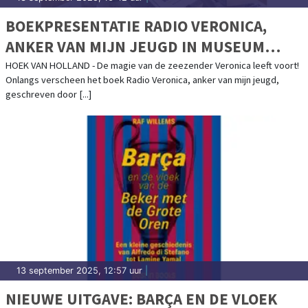
BOEKPRESENTATIE RADIO VERONICA,
ANKER VAN MIJN JEUGD IN MUSEUM
ROCKART
HOEK VAN HOLLAND - De magie van de zeezender Veronica leeft voort!
Onlangs verscheen het boek Radio Veronica, anker van mijn jeugd,
geschreven door [...]
13 september 2025, 12:57 uur
|
NIEUWE UITGAVE: BARÇA EN DE VLOEK