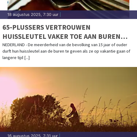
18 augustus 2025, 7:30 uur
|
65-PLUSSERS VERTROUWEN
HUISSLEUTEL VAKER TOE AAN BUREN
TIJDENS VAKANTIE
NEDERLAND - De meerderheid van de bevolking van 15 jaar of ouder
durft hun huissleutel aan de buren te geven als ze op vakantie gaan of
langere tijd [...]
16 augustus 2025, 7:31 uur
|