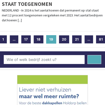
STAAT TOEGENOMEN
NEDERLAND - In 2024 is het aantal koeien dat permanent op stal staat
met 12 procent toegenomen vergeleken met 2023. Het aantal bedrijven
dat koeien [...]
1
...
17
18
19
(current)
20
21
...
81