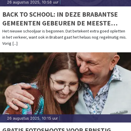
26 augustus 2025, 10:58 uur
|
BACK TO SCHOOL: IN DEZE BRABANTSE
GEMEENTEN GEBEUREN DE MEESTE
FIETSONGEVALLEN
Het nieuwe schooljaar is begonnen. Dat betekent extra goed opletten
in het verkeer, want ook in Brabant gaat het helaas nog regelmatig mis.
Vorig [...]
26 augustus 2025, 10:15 uur
|
GRATIS FOTOSHOOTS VOOR ERNSTIG