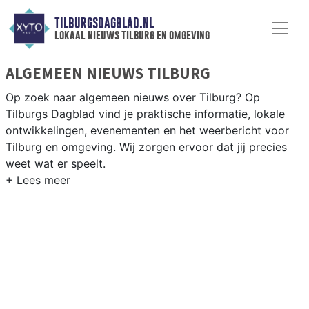
TILBURGSDAGBLAD.NL
lokaal nieuws tilburg en omgeving
ALGEMEEN NIEUWS TILBURG
Op zoek naar algemeen nieuws over Tilburg? Op
Tilburgs Dagblad vind je praktische informatie, lokale
ontwikkelingen, evenementen en het weerbericht voor
Tilburg en omgeving. Wij zorgen ervoor dat jij precies
weet wat er speelt.
PRAKTISCHE INFORMATIE TILBURG
Van werkzaamheden op de A58 en de Spoorzone tot
evenementen als Kermis Tilburg en het weersbericht
voor Midden-Noord-Brabant rondom Tilburg.