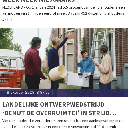
NEDERLAND - Op 1 januari 2024 had 5,5 procent van de huishoudens een
vermogen van 1 miljoen euro of meer. Dat zijn 452 duizend huishoudens,
17 [...]
8 oktober 2025, 8:57 uur
|
LANDELIJKE ONTWERPWEDSTRIJD
‘BENUT DE OVERRUIMTE!’ IN STRIJD
TEGEN GROEIEND WONINGTEKORT
Van een zolder die verandert in een studio tot een aanleunwoning in de
tuin of een extra voordeur in een eengezinswoning: tot 11 december