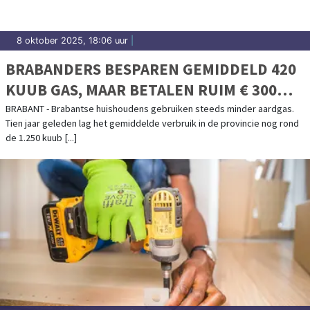
8 oktober 2025, 18:06 uur
|
BRABANDERS BESPAREN GEMIDDELD 420
KUUB GAS, MAAR BETALEN RUIM € 300
MEER ENERGIEBELASTING
BRABANT - Brabantse huishoudens gebruiken steeds minder aardgas.
Tien jaar geleden lag het gemiddelde verbruik in de provincie nog rond
de 1.250 kuub [...]