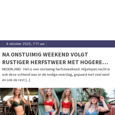
4 oktober 2025, 7:11 uur
|
NA ONSTUIMIG WEEKEND VOLGT
RUSTIGER HERFSTWEER MET HOGERE
TEMPERATUREN
NEDERLAND - Het is een onstuimig herfstweekend. Afgelopen nacht in
ook deze ochtend was er de nodige neerslag, gepaard met veel wind
en ook de rest [...]