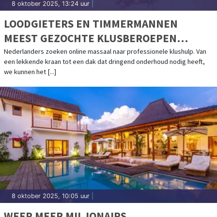
8 oktober 2025, 13:24 uur
|
LOODGIETERS EN TIMMERMANNEN
MEEST GEZOCHTE KLUSBEROEPEN
ONLINE
Nederlanders zoeken online massaal naar professionele klushulp. Van
een lekkende kraan tot een dak dat dringend onderhoud nodig heeft,
we kunnen het [...]
8 oktober 2025, 10:05 uur
|
WEER MEER MILJONAIRS