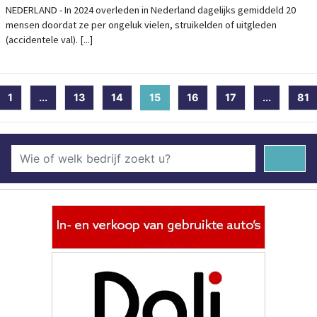
NEDERLAND - In 2024 overleden in Nederland dagelijks gemiddeld 20
mensen doordat ze per ongeluk vielen, struikelden of uitgleden
(accidentele val). [...]
1
...
13
14
15
(current)
16
17
...
81