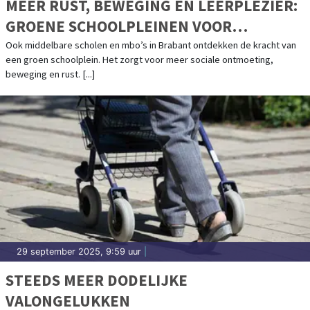
MEER RUST, BEWEGING EN LEERPLEZIER:
GROENE SCHOOLPLEINEN VOOR
JONGEREN
Ook middelbare scholen en mbo’s in Brabant ontdekken de kracht van
een groen schoolplein. Het zorgt voor meer sociale ontmoeting,
beweging en rust. [...]
29 september 2025, 9:59 uur
|
STEEDS MEER DODELIJKE
VALONGELUKKEN