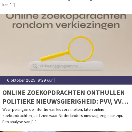
kan [...]
6 oktober 2025, 9:29 uur
|
ONLINE ZOEKOPDRACHTEN ONTHULLEN
POLITIEKE NIEUWSGIERIGHEID: PVV, VVD
EN BBB HET VAAKST GEZOCHT
Waar peilingen de intentie van kiezers meten, laten online
zoekopdrachten juist zien waar Nederlanders nieuwsgierig naar zijn.
Een analyse van [...]