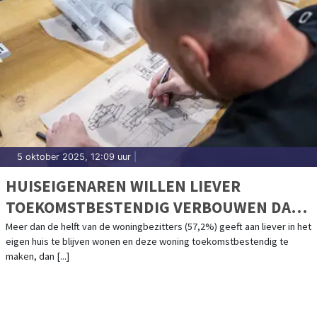
5 oktober 2025, 12:09 uur
|
HUISEIGENAREN WILLEN LIEVER
TOEKOMSTBESTENDIG VERBOUWEN DAN
VERHUIZEN EN DENKEN VAKER AAN
Meer dan de helft van de woningbezitters (57,2%) geeft aan liever in het
eigen huis te blijven wonen en deze woning toekomstbestendig te
MEDEBEWONING
maken, dan [...]