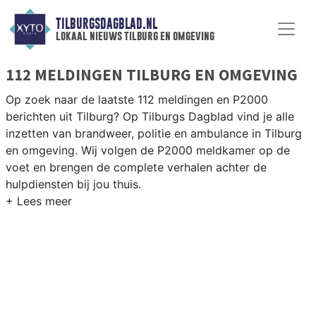
TILBURGSDAGBLAD.NL
lokaal nieuws tilburg en omgeving
112 MELDINGEN TILBURG EN OMGEVING
Op zoek naar de laatste 112 meldingen en P2000
berichten uit Tilburg? Op Tilburgs Dagblad vind je alle
inzetten van brandweer, politie en ambulance in Tilburg
en omgeving. Wij volgen de P2000 meldkamer op de
voet en brengen de complete verhalen achter de
hulpdiensten bij jou thuis.
P2000 MELDINGEN TILBURG
Van incidenten op de A58 en de N65 tot meldingen in
wijken als de Reeshof, Groenewoud, Noord en de
Tilburgse binnenstad — wij brengen het 112-nieuws.