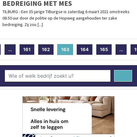
BEDREIGING MET MES
TILBURG - Een 35-jarige Tilburgse is zaterdag 6 maart 2021 omstreeks
08.50 uur door de politie op de Hopweg aangehouden ter zake
bedreiging. Zij zou [...]
...
161
162
163
(current)
164
165
...
1