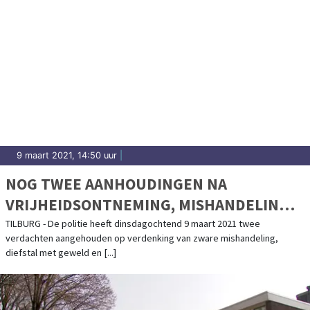
9 maart 2021, 14:50 uur
|
NOG TWEE AANHOUDINGEN NA
VRIJHEIDSONTNEMING, MISHANDELING
EN BEROVING
TILBURG - De politie heeft dinsdagochtend 9 maart 2021 twee
verdachten aangehouden op verdenking van zware mishandeling,
diefstal met geweld en [...]