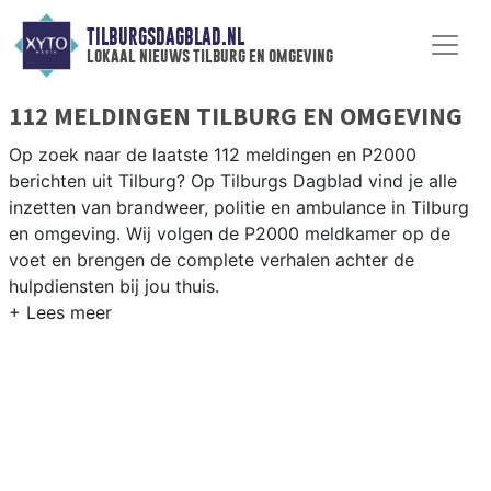
TILBURGSDAGBLAD.NL
lokaal nieuws tilburg en omgeving
112 MELDINGEN TILBURG EN OMGEVING
Op zoek naar de laatste 112 meldingen en P2000
berichten uit Tilburg? Op Tilburgs Dagblad vind je alle
inzetten van brandweer, politie en ambulance in Tilburg
en omgeving. Wij volgen de P2000 meldkamer op de
voet en brengen de complete verhalen achter de
hulpdiensten bij jou thuis.
P2000 MELDINGEN TILBURG
Van incidenten op de A58 en de N65 tot meldingen in
wijken als de Reeshof, Groenewoud, Noord en de
Tilburgse binnenstad — wij brengen het 112-nieuws.