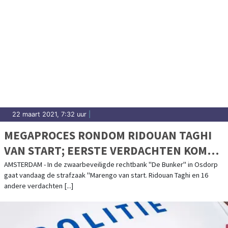
22 maart 2021, 7:32 uur
|
MEGAPROCES RONDOM RIDOUAN TAGHI
VAN START; EERSTE VERDACHTEN KOMEN
AAN BIJ RECHTBANK
AMSTERDAM - In de zwaarbeveiligde rechtbank "De Bunker" in Osdorp
gaat vandaag de strafzaak "Marengo van start. Ridouan Taghi en 16
andere verdachten [...]