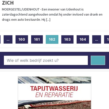
ZICH
MOERGESTEL/UDENHOUT - Een inwoner van Udenhout is
zaterdagochtend aangehouden omdat hij onder invloed van drank en
drugs een auto bestuurde. Hij [...]
...
160
161
162
(current)
163
164
...