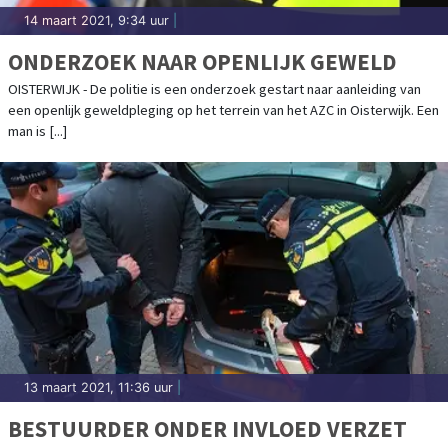
14 maart 2021, 9:34 uur
|
ONDERZOEK NAAR OPENLIJK GEWELD
OISTERWIJK - De politie is een onderzoek gestart naar aanleiding van
een openlijk geweldpleging op het terrein van het AZC in Oisterwijk. Een
man is [...]
13 maart 2021, 11:36 uur
|
BESTUURDER ONDER INVLOED VERZET