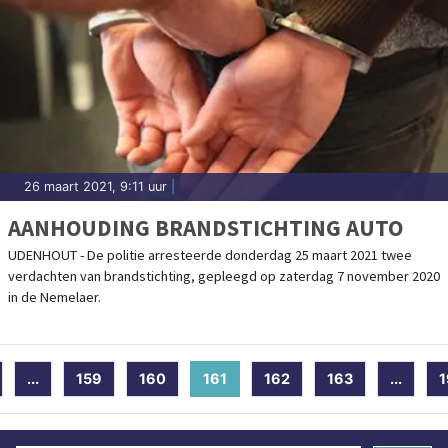
26 maart 2021, 9:11 uur
|
AANHOUDING BRANDSTICHTING AUTO
UDENHOUT - De politie arresteerde donderdag 25 maart 2021 twee
verdachten van brandstichting, gepleegd op zaterdag 7 november 2020
in de Nemelaer.
...
159
160
161
(current)
162
163
...
1