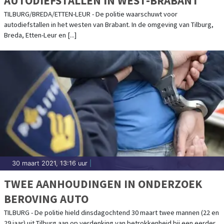
AUTODIEFSTALLEN IN WEST-BRABANT
TILBURG/BREDA/ETTEN-LEUR - De politie waarschuwt voor
autodiefstallen in het westen van Brabant. In de omgeving van Tilburg,
Breda, Etten-Leur en [...]
30 maart 2021, 13:16 uur
|
TWEE AANHOUDINGEN IN ONDERZOEK
BEROVING AUTO
TILBURG - De politie hield dinsdagochtend 30 maart twee mannen (22 en
29 jaar) uit Tilburg aan op verdenking van betrokkenheid bij een eerder