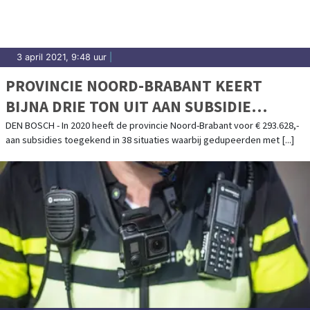
3 april 2021, 9:48 uur
|
PROVINCIE NOORD-BRABANT KEERT
BIJNA DRIE TON UIT AAN SUBSIDIE
OPRUIMEN DRUGSAFVAL
DEN BOSCH - In 2020 heeft de provincie Noord-Brabant voor € 293.628,-
aan subsidies toegekend in 38 situaties waarbij gedupeerden met [...]