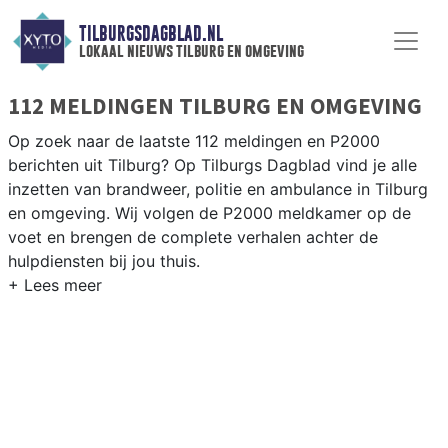
TILBURGSDAGBLAD.NL
lokaal nieuws tilburg en omgeving
112 MELDINGEN TILBURG EN OMGEVING
Op zoek naar de laatste 112 meldingen en P2000
berichten uit Tilburg? Op Tilburgs Dagblad vind je alle
inzetten van brandweer, politie en ambulance in Tilburg
en omgeving. Wij volgen de P2000 meldkamer op de
voet en brengen de complete verhalen achter de
hulpdiensten bij jou thuis.
P2000 MELDINGEN TILBURG
Van incidenten op de A58 en de N65 tot meldingen in
wijken als de Reeshof, Groenewoud, Noord en de
Tilburgse binnenstad — wij brengen het 112-nieuws.