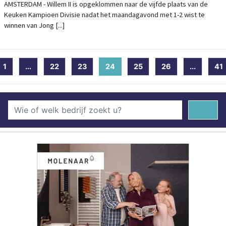
AMSTERDAM - Willem II is opgeklommen naar de vijfde plaats van de
Keuken Kampioen Divisie nadat het maandagavond met 1-2 wist te
winnen van Jong [...]
1
...
22
23
24
(current)
25
26
...
41