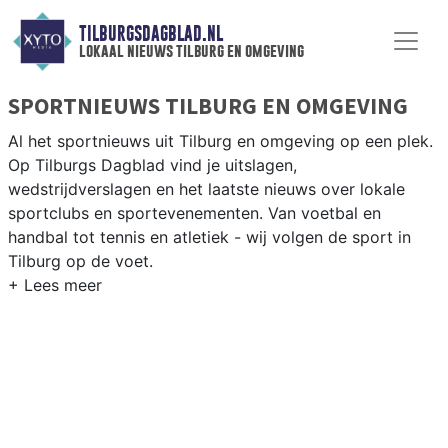
TILBURGSDAGBLAD.NL
lokaal nieuws tilburg en omgeving
SPORTNIEUWS TILBURG EN OMGEVING
Al het sportnieuws uit Tilburg en omgeving op een plek.
Op Tilburgs Dagblad vind je uitslagen,
wedstrijdverslagen en het laatste nieuws over lokale
sportclubs en sportevenementen. Van voetbal en
handbal tot tennis en atletiek - wij volgen de sport in
Tilburg op de voet.
LOKALE SPORT TILBURG
Van Willem II en Tilburg Trappers (ijshockey) tot hockey
bij HC Tilburg en atletiek bij AV Pax — Tilburg is een
echte sportstad met passionele fans. Blijf op de hoogte
van alle sportieve uitslagen en prestaties in Tilburg.