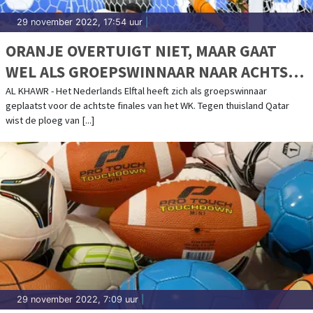
29 november 2022, 17:54 uur
|
ORANJE OVERTUIGT NIET, MAAR GAAT
WEL ALS GROEPSWINNAAR NAAR ACHTSTE
FINALES
AL KHAWR - Het Nederlands Elftal heeft zich als groepswinnaar
geplaatst voor de achtste finales van het WK. Tegen thuisland Qatar
wist de ploeg van [...]
29 november 2022, 7:09 uur
|