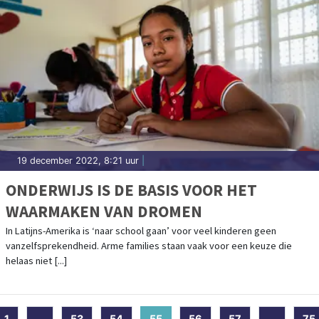
19 december 2022, 8:21 uur
|
ONDERWIJS IS DE BASIS VOOR HET
WAARMAKEN VAN DROMEN
In Latijns-Amerika is ‘naar school gaan’ voor veel kinderen geen
vanzelfsprekendheid. Arme families staan vaak voor een keuze die
helaas niet [...]
1
...
53
54
55
(current)
56
57
...
75