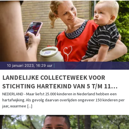
10 januari 2023, 16:29 uur
|
LANDELIJKE COLLECTEWEEK VOOR
STICHTING HARTEKIND VAN 5 T/M 11
FEBRUARI 2023
NEDERLAND - Maar liefst 25.000 kinderen in Nederland hebben een
hartafwijking. Als gevolg daarvan overlijden ongeveer 150 kinderen per
jaar, waarmee [...]