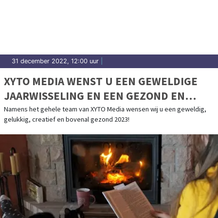
31 december 2022, 12:00 uur
|
XYTO MEDIA WENST U EEN GEWELDIGE
JAARWISSELING EN EEN GEZOND EN
CREATIEF 2023
Namens het gehele team van XYTO Media wensen wij u een geweldig,
gelukkig, creatief en bovenal gezond 2023!