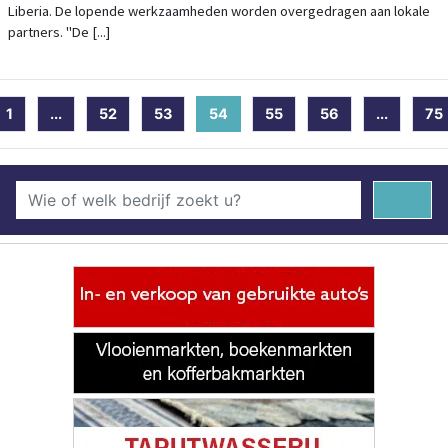
Liberia. De lopende werkzaamheden worden overgedragen aan lokale
partners. "De [...]
1
...
52
53
54
(current)
55
56
...
75