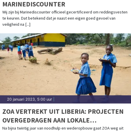
MARINEDISCOUNTER
Wij zijn bij Marinediscounter officieel gecertificeerd om reddingsvesten
te keuren. Dat betekend dat je naast een eigen goed gevoel van
veiligheid na [...]
20 januari 2023, 5:00 uur
|
ZOA VERTREKT UIT LIBERIA: PROJECTEN
OVERGEDRAGEN AAN LOKALE
ORGANISATIES
Na bijna twintig jaar van noodhulp en wederopbouw gaat ZOA weg uit