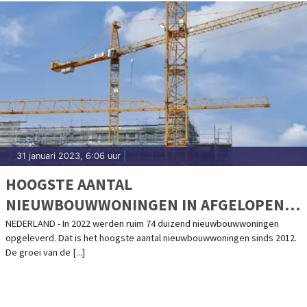
31 januari 2023, 6:06 uur
|
HOOGSTE AANTAL
NIEUWBOUWWONINGEN IN AFGELOPEN
DECENNIUM
NEDERLAND - In 2022 werden ruim 74 duizend nieuwbouwwoningen
opgeleverd. Dat is het hoogste aantal nieuwbouwwoningen sinds 2012.
De groei van de [...]