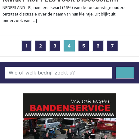
GEHEIMHOUDEN NAAM BIJ EEN OP TIEN
NEDERLAND - Bij ruim een kwart (26%) van de toekomstige ouders
ontstaat discussie over de naam van hun kleintje. Dit blijkt uit
NIET GELUKT
onderzoek van [...]
1
2
3
4
(current)
5
6
7