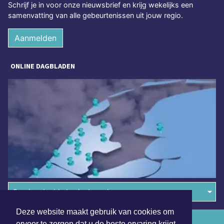
Schrijf je in voor onze nieuwsbrief en krijg wekelijks een
samenvatting van alle gebeurtenissen uit jouw regio.
Aanmelden
ONLINE DAGBLADEN
Overige dagbladen in de regio
Deze website maakt gebruik van cookies om
Algemene voorwaarden
ervoor te zorgen dat u de beste ervaring krijgt