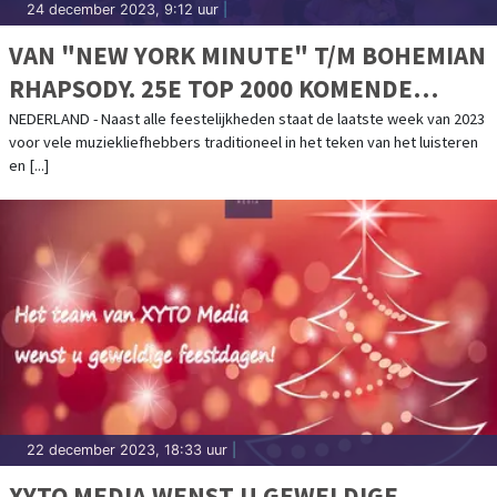
24 december 2023, 9:12 uur
|
VAN "NEW YORK MINUTE" T/M BOHEMIAN
RHAPSODY. 25E TOP 2000 KOMENDE
NACHT VAN START
NEDERLAND - Naast alle feestelijkheden staat de laatste week van 2023
voor vele muziekliefhebbers traditioneel in het teken van het luisteren
en [...]
22 december 2023, 18:33 uur
|
XYTO MEDIA WENST U GEWELDIGE