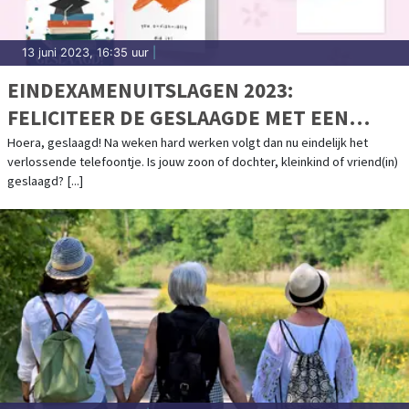
13 juni 2023, 16:35 uur
|
EINDEXAMENUITSLAGEN 2023:
FELICITEER DE GESLAAGDE MET EEN
KAART!
Hoera, geslaagd! Na weken hard werken volgt dan nu eindelijk het
verlossende telefoontje. Is jouw zoon of dochter, kleinkind of vriend(in)
geslaagd? [...]