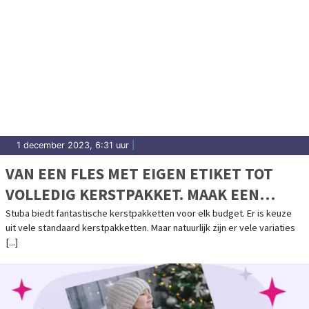
1 december 2023, 6:31 uur
|
VAN EEN FLES MET EIGEN ETIKET TOT
VOLLEDIG KERSTPAKKET. MAAK EEN
AFSPRAAK VOOR EEN PAKKET VAN A TOT Z
Stuba biedt fantastische kerstpakketten voor elk budget. Er is keuze
uit vele standaard kerstpakketten. Maar natuurlijk zijn er vele variaties
[...]