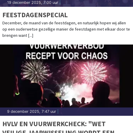
19 december 2025, 7:00 uur
|
FEESTDAGENSPECIAL
December, de maand van de feestdagen, en natuurlijk hopen wij allen
op een ouderwetse gezellige manier de feestdagen met elkaar door te
brengen want [...]
9 december 2025, 7:47 uur
|
HVLV EN VUURWERKCHECK: "WET
VEILIGE JAARWISSELING WORDT EEN