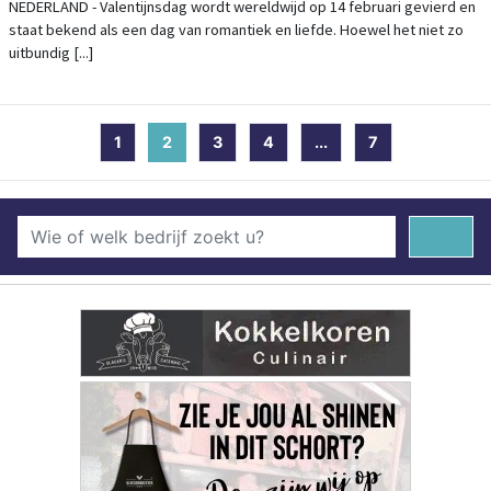
COMMERCIEEL SUCCES
NEDERLAND - Valentijnsdag wordt wereldwijd op 14 februari gevierd en
staat bekend als een dag van romantiek en liefde. Hoewel het niet zo
uitbundig [...]
1
2
(current)
3
4
...
7