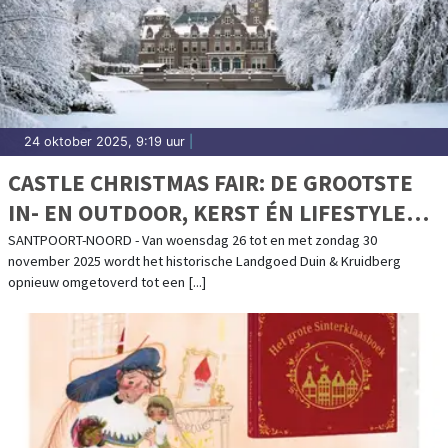
24 oktober 2025, 9:19 uur
|
CASTLE CHRISTMAS FAIR: DE GROOTSTE
IN- EN OUTDOOR, KERST ÉN LIFESTYLE
FAIR VAN NEDERLAND
SANTPOORT-NOORD - Van woensdag 26 tot en met zondag 30
november 2025 wordt het historische Landgoed Duin & Kruidberg
opnieuw omgetoverd tot een [...]