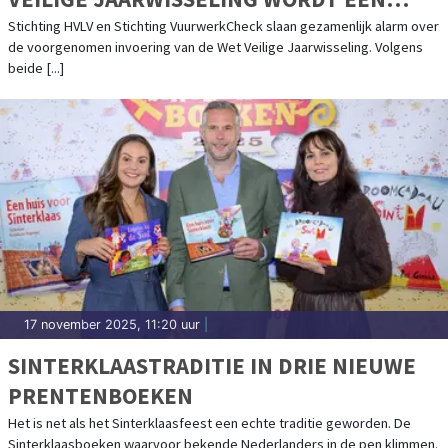
RECEPT VOOR CHAOS"
Stichting HVLV en Stichting VuurwerkCheck slaan gezamenlijk alarm over
de voorgenomen invoering van de Wet Veilige Jaarwisseling. Volgens
beide [...]
17 november 2025, 11:20 uur
|
SINTERKLAASTRADITIE IN DRIE NIEUWE
PRENTENBOEKEN
Het is net als het Sinterklaasfeest een echte traditie geworden. De
Sinterklaasboeken waarvoor bekende Nederlanders in de pen klimmen.