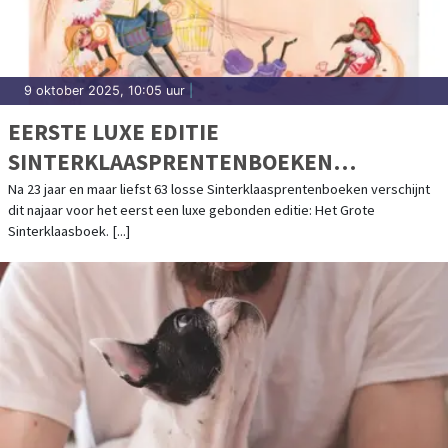
9 oktober 2025, 10:05 uur
|
EERSTE LUXE EDITIE
SINTERKLAASPRENTENBOEKEN
GEBUNDELD
Na 23 jaar en maar liefst 63 losse Sinterklaasprentenboeken verschijnt
dit najaar voor het eerst een luxe gebonden editie: Het Grote
Sinterklaasboek. [...]