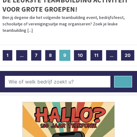
VOOR GROTE GROEPEN!
Ben jij degene die het volgende teambuilding event, bedrijfsfeest,
schooluitje of verenigingsuitje mag organiseren? Zoek je leuke
teambuilding [...]
1
...
7
8
9
(current)
10
11
...
20