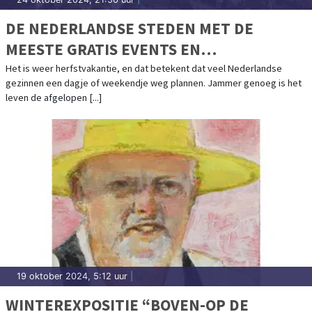
DE NEDERLANDSE STEDEN MET DE
MEESTE GRATIS EVENTS EN
BEZIENSWAARDIGHEDEN
Het is weer herfstvakantie, en dat betekent dat veel Nederlandse
gezinnen een dagje of weekendje weg plannen. Jammer genoeg is het
leven de afgelopen [...]
19 oktober 2024, 5:12 uur
|
WINTEREXPOSITIE “BOVEN-OP DE