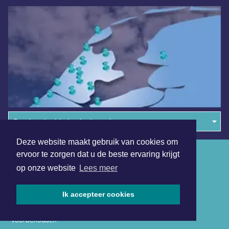
Overige dagbladen in de regio
Deze website maakt gebruik van cookies om
Algemene voorwaarden
ervoor te zorgen dat u de beste ervaring krijgt
op onze website
Lees meer
Disclaimer
Privacy Statement
Ik accepteer cookies
Copyright (c) 2026 | Tilburgsdagblad.nl - Alle rechten
voorbehouden