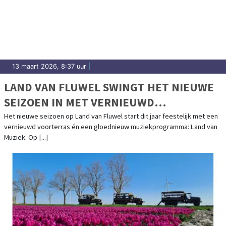
13 maart 2026, 8:37 uur
|
LAND VAN FLUWEL SWINGT HET NIEUWE
SEIZOEN IN MET VERNIEUWD
VOORTERRAS EN LAND VAN MUZIEK
Het nieuwe seizoen op Land van Fluwel start dit jaar feestelijk met een
vernieuwd voorterras én een gloednieuw muziekprogramma: Land van
Muziek. Op [...]