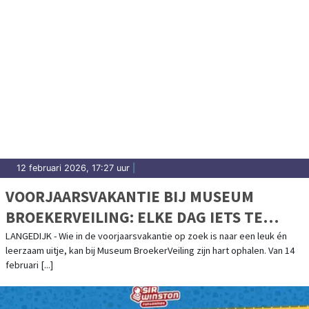
12 februari 2026, 17:27 uur
|
VOORJAARSVAKANTIE BIJ MUSEUM
BROEKERVEILING: ELKE DAG IETS TE
BELEVEN!
LANGEDIJK - Wie in de voorjaarsvakantie op zoek is naar een leuk én
leerzaam uitje, kan bij Museum BroekerVeiling zijn hart ophalen. Van 14
februari [...]