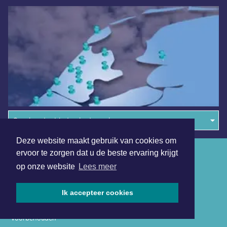
Overige dagbladen in de regio
Deze website maakt gebruik van cookies om
Algemene voorwaarden
ervoor te zorgen dat u de beste ervaring krijgt
op onze website
Lees meer
Disclaimer
Privacy Statement
Ik accepteer cookies
Copyright (c) 2026 | Tilburgsdagblad.nl - Alle rechten
voorbehouden