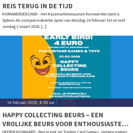
REIS TERUG IN DE TIJD
KORNWERDERZAND - Het Kazemattenmuseum Kornwerderzand is
tijdens de voorjaarsvakantie open van dinsdag 24 februari tot en met
zondag 1 maart 2026. [...]
14 februari 2026, 8:39 uur
|
HAPPY COLLECTING BEURS – EEN
VROLIJKE BEURS VOOR ENTHOUSIASTE
VERZAMELAARS
HEERHUGOWAARD - Ben jij gek op Trading Card Games, vintage games