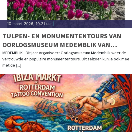
10 maart 2026, 10:21 uur
|
TULPEN- EN MONUMENTENTOURS VAN
OORLOGSMUSEUM MEDEMBLIK VAN
START!
MEDEMBLIK - Dit jaar organiseert Oorlogsmuseum Medemblik weer de
vertrouwde en populaire monumententours. Dit seizoen kun je ook mee
met de [...]