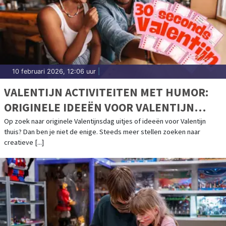
10 februari 2026, 12:06 uur
|
VALENTIJN ACTIVITEITEN MET HUMOR:
ORIGINELE IDEEËN VOOR VALENTIJN
THUIS
Op zoek naar originele Valentijnsdag uitjes of ideeën voor Valentijn
thuis? Dan ben je niet de enige. Steeds meer stellen zoeken naar
creatieve [...]