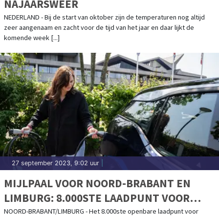
NAJAARSWEER
NEDERLAND - Bij de start van oktober zijn de temperaturen nog altijd
zeer aangenaam en zacht voor de tijd van het jaar en daar lijkt de
komende week [...]
27 september 2023, 9:02 uur
|
MIJLPAAL VOOR NOORD-BRABANT EN
LIMBURG: 8.000STE LAADPUNT VOOR
ELEKTRISCHE AUTO’S GEPLAATST
NOORD-BRABANT/LIMBURG - Het 8.000ste openbare laadpunt voor