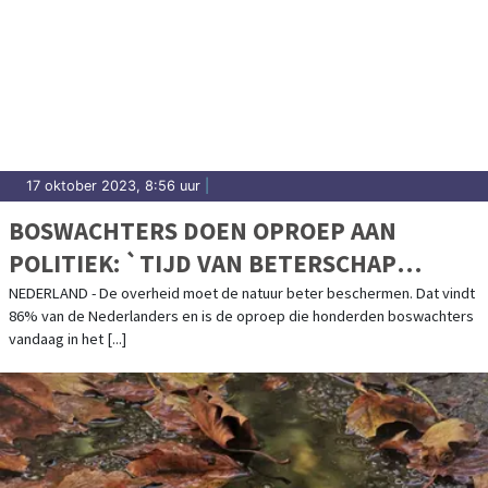
17 oktober 2023, 8:56 uur
|
BOSWACHTERS DOEN OPROEP AAN
POLITIEK: `TIJD VAN BETERSCHAP
BELÓVEN IS VOORBIJ`
NEDERLAND - De overheid moet de natuur beter beschermen. Dat vindt
86% van de Nederlanders en is de oproep die honderden boswachters
vandaag in het [...]