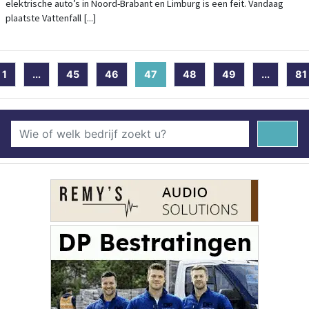
elektrische auto’s in Noord-Brabant en Limburg is een feit. Vandaag
plaatste Vattenfall [...]
1
...
45
46
47
(current)
48
49
...
81