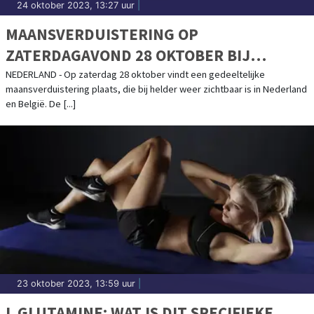
24 oktober 2023, 13:27 uur
|
MAANSVERDUISTERING OP
ZATERDAGAVOND 28 OKTOBER BIJ
HELDER WEER ZICHTBAAR IN NEDERLAND
NEDERLAND - Op zaterdag 28 oktober vindt een gedeeltelijke
maansverduistering plaats, die bij helder weer zichtbaar is in Nederland
EN BELGIË
en België. De [...]
23 oktober 2023, 13:59 uur
|
L GLUTAMINE: WAT IS DIT SPECIFIEKE