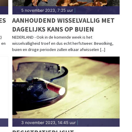
5 november 2023, 7:25 uur
|
ES
AANHOUDEND WISSELVALLIG MET
DAGELIJKS KANS OP BUIEN
)
NEDERLAND - Ook in de komende week is het
s en
wisselvalligheid troef en dus echt herfstweer. Bewolking,
buien en droge perioden zullen elkaar afwisselen [...]
3 november 2023, 14:45 uur
|