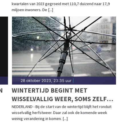
kwartalen van 2023 gegroeid met 110,7 duizend naar 17,9
miljoen inwoners. De [...]
28 oktober 2023, 23:35 uur
|
N
WINTERTIJD BEGINT MET
WISSELVALLIG WEER, SOMS ZELF
ONSTUIMIG
NEDERLAND - Bij de start van de wintertijd blijft het ronduit
wisselvallig herfstweer. Daar zal ook de komende week
weinig verandering in komen. [...]