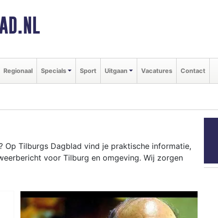
AD.NL
Regionaal
Specials
Sport
Uitgaan
Vacatures
Contact
 Op Tilburgs Dagblad vind je praktische informatie,
weerbericht voor Tilburg en omgeving. Wij zorgen
RG
one tot evenementen als Kermis Tilburg en het