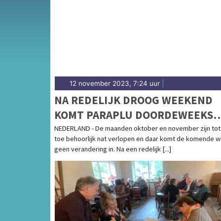
weersbericht voor Midden-Noord-Brabant r
12 november 2023, 7:24 uur
|
NA REDELIJK DROOG WEEKEND
KOMT PARAPLU DOORDEWEEKS
WEER VAN PAS
NEDERLAND - De maanden oktober en november zijn tot
toe behoorlijk nat verlopen en daar komt de komende 
geen verandering in. Na een redelijk [...]