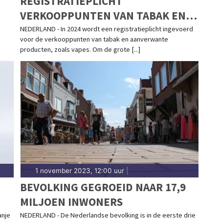
REGISTRATIEPLICHT
VERKOOPPUNTEN VAN TABAK EN
VAPES
NEDERLAND - In 2024 wordt een registratieplicht ingevoerd
voor de verkooppunten van tabak en aanverwante
producten, zoals vapes. Om de grote [...]
1 november 2023, 12:00 uur
|
BEVOLKING GEGROEID NAAR 17,9
MILJOEN INWONERS
anje
NEDERLAND - De Nederlandse bevolking is in de eerste drie