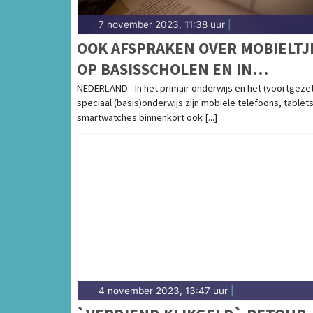
7 november 2023, 11:38 uur
|
OOK AFSPRAKEN OVER MOBIELTJ
OP BASISSCHOLEN EN IN
GESPECIALISEERD ONDERWIJS
NEDERLAND - In het primair onderwijs en het (voortgezet
speciaal (basis)onderwijs zijn mobiele telefoons, tablet
smartwatches binnenkort ook [...]
4 november 2023, 13:47 uur
|