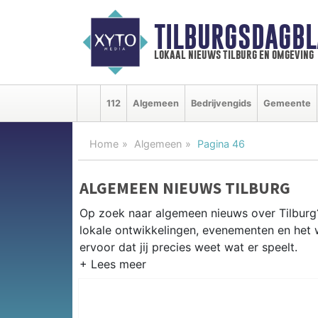
TILBURGSDAGBL
lokaal nieuws tilburg en omgeving
112
Algemeen
Bedrijvengids
Gemeente
Home
Algemeen
Pagina 46
ALGEMEEN NIEUWS TILBURG
Op zoek naar algemeen nieuws over Tilburg?
lokale ontwikkelingen, evenementen en het 
ervoor dat jij precies weet wat er speelt.
PRAKTISCHE INFORMATIE TILBU
Van werkzaamheden op de A58 en de Spoorz