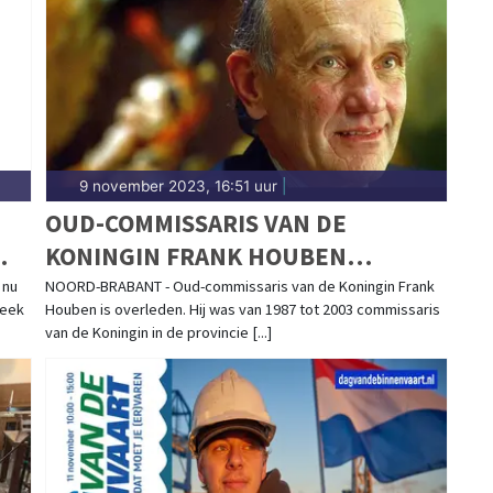
ondom Tilburg.
9 november 2023, 16:51 uur
|
OUD-COMMISSARIS VAN DE
KONINGIN FRANK HOUBEN
OVERLEDEN
 nu
NOORD-BRABANT - Oud-commissaris van de Koningin Frank
week
Houben is overleden. Hij was van 1987 tot 2003 commissaris
van de Koningin in de provincie [...]