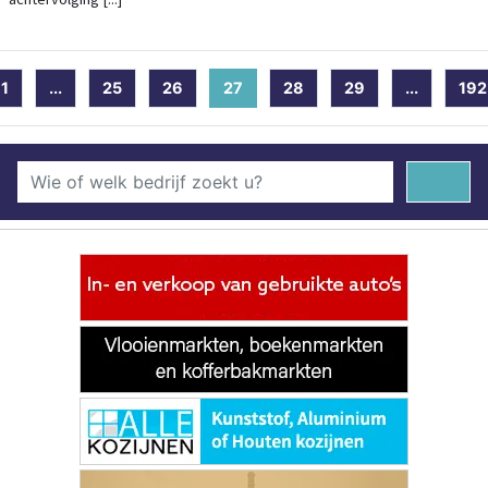
1
...
25
26
27
(current)
28
29
...
192