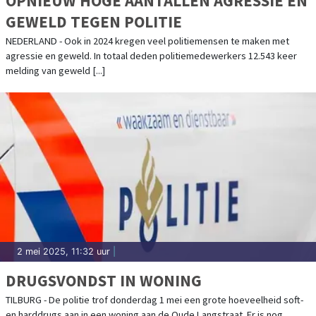
OPNIEUW HOGE AANTALLEN AGRESSIE EN
GEWELD TEGEN POLITIE
NEDERLAND - Ook in 2024 kregen veel politiemensen te maken met
agressie en geweld. In totaal deden politiemedewerkers 12.543 keer
melding van geweld [...]
2 mei 2025, 11:32 uur
|
DRUGSVONDST IN WONING
TILBURG - De politie trof donderdag 1 mei een grote hoeveelheid soft-
en harddrugs aan in een woning aan de Oude Langstraat. Er is nog