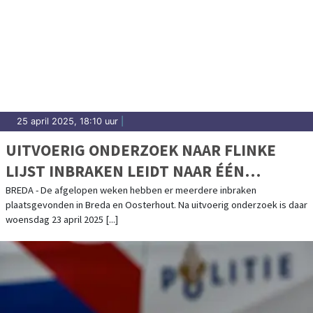
25 april 2025, 18:10 uur
|
UITVOERIG ONDERZOEK NAAR FLINKE
LIJST INBRAKEN LEIDT NAAR ÉÉN
VERDACHTE
BREDA - De afgelopen weken hebben er meerdere inbraken
plaatsgevonden in Breda en Oosterhout. Na uitvoerig onderzoek is daar
woensdag 23 april 2025 [...]