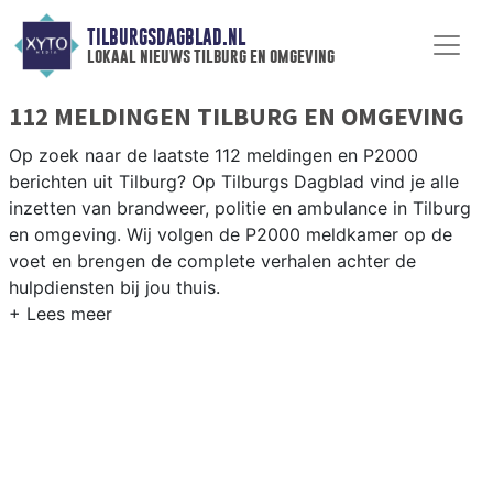
TILBURGSDAGBLAD.NL
lokaal nieuws tilburg en omgeving
112 MELDINGEN TILBURG EN OMGEVING
Op zoek naar de laatste 112 meldingen en P2000
berichten uit Tilburg? Op Tilburgs Dagblad vind je alle
inzetten van brandweer, politie en ambulance in Tilburg
en omgeving. Wij volgen de P2000 meldkamer op de
voet en brengen de complete verhalen achter de
hulpdiensten bij jou thuis.
P2000 MELDINGEN TILBURG
Van incidenten op de A58 en de N65 tot meldingen in
wijken als de Reeshof, Groenewoud, Noord en de
Tilburgse binnenstad — wij brengen het 112-nieuws.