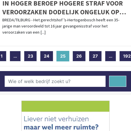
IN HOGER BEROEP HOGERE STRAF VOOR
VEROORZAKEN DODELIJK ONGELUK OP
A59
BREDA/TILBURG - Het gerechtshof ’s-Hertogenbosch heeft een 35-
jarige man veroordeeld tot 16 jaar gevangenisstraf voor het
veroorzaken van een [...]
1
...
23
24
25
(current)
26
27
...
192