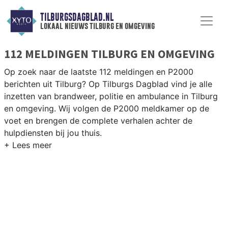
TILBURGSDAGBLAD.NL
lokaal nieuws tilburg en omgeving
112 MELDINGEN TILBURG EN OMGEVING
Op zoek naar de laatste 112 meldingen en P2000
berichten uit Tilburg? Op Tilburgs Dagblad vind je alle
inzetten van brandweer, politie en ambulance in Tilburg
en omgeving. Wij volgen de P2000 meldkamer op de
voet en brengen de complete verhalen achter de
hulpdiensten bij jou thuis.
P2000 MELDINGEN TILBURG
Van incidenten op de A58 en de N65 tot meldingen in
wijken als de Reeshof, Groenewoud, Noord en de
Tilburgse binnenstad — wij brengen het 112-nieuws.