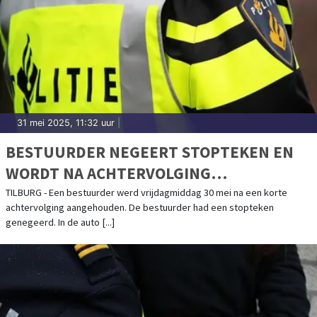
31 mei 2025, 11:32 uur
|
BESTUURDER NEGEERT STOPTEKEN EN
WORDT NA ACHTERVOLGING
AANGEHOUDEN
TILBURG - Een bestuurder werd vrijdagmiddag 30 mei na een korte
achtervolging aangehouden. De bestuurder had een stopteken
genegeerd. In de auto [...]