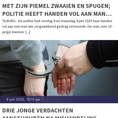
MET ZIJN PIEMEL ZWAAIEN EN SPUGEN;
POLITIE HEEFT HANDEN VOL AAN MAN
MET ZORGWEKKEND GEDRAG
TILBURG - De politie had zondag 8 en maandag 9 juni 2025 haar handen
vol aan een man die zorgwekkend gedrag vertoonde. De man, een 33-
jarige inwoner [...]
8 juni 2025, 15:11 uur
|
DRIE JONGE VERDACHTEN