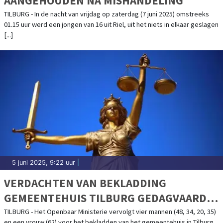
AANGEHOUDEN NA MISHANDELING
TILBURG - In de nacht van vrijdag op zaterdag (7 juni 2025) omstreeks
01.15 uur werd een jongen van 16 uit Riel, uit het niets in elkaar geslagen
[...]
5 juni 2025, 9:22 uur
|
VERDACHTEN VAN BEKLADDING
GEMEENTEHUIS TILBURG GEDAGVAARD
VOOR POLITIERECHTER
TILBURG - Het Openbaar Ministerie vervolgt vier mannen (48, 34, 20, 35)
en een vrouw (62) voor het bekladden van het gemeentehuis in Tilburg.