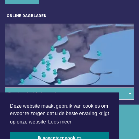
ONLINE DAGBLADEN
Overige dagbladen in de regio
Deze website maakt gebruik van cookies om
Algemene voorwaarden
ervoor te zorgen dat u de beste ervaring krijgt
op onze website
Lees meer
Disclaimer
Privacy Statement
Ik accepteer cookies