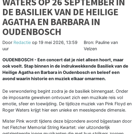
WATERS OP 26 SEPTEMBER IN
DE BASILIEK VAN DE HEILIGE
AGATHA EN BARBARA IN
OUDENBOSCH
Door
Redactie
op
19 mei 2026, 13:59
Bron: Pauline van
uur
Velzen
OUDENBOSCH - Een concert dat je niet alleen hoort, maar
ook voelt. Stap binnen in de indrukwekkende Basiliek van de
Heilige Agatha en Barbara in Oudenbosch en beleef een
avond waarin historie en muziek elkaar omarmen.
De verwondering begint zodra je de basiliek binnengaat. Onder
de imposante gewelven ontvouwt zich een muzikale reis vol
emotie, sfeer en toewijding. De tijdloze muziek van Pink Floyd en
Roger Waters krijgt hier een unieke en meeslepende dimensie.
Mister Pink wordt tijdens deze bijzondere avond bijgestaan door
het Fletcher Memorial String Kwartet: vier uitzonderlijk
getalenteerde jonge muzikanten die met hun strijkers zorgen