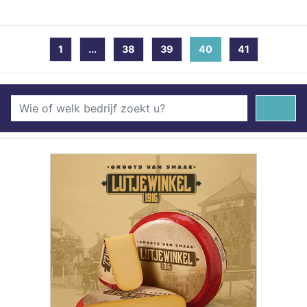
1
...
38
39
40
(current)
41