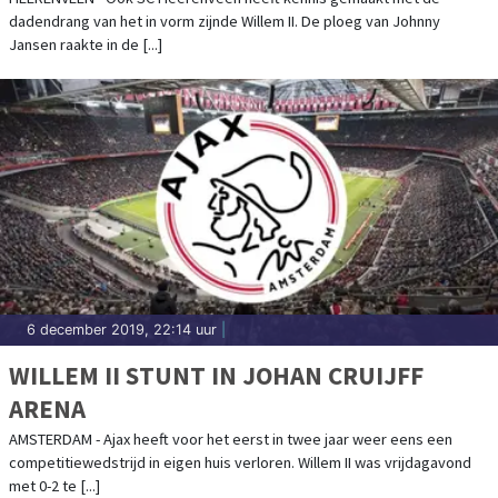
HEERENVEEN
dadendrang van het in vorm zijnde Willem II. De ploeg van Johnny
Jansen raakte in de [...]
6 december 2019, 22:14 uur
|
WILLEM II STUNT IN JOHAN CRUIJFF
ARENA
AMSTERDAM - Ajax heeft voor het eerst in twee jaar weer eens een
competitiewedstrijd in eigen huis verloren. Willem II was vrijdagavond
met 0-2 te [...]