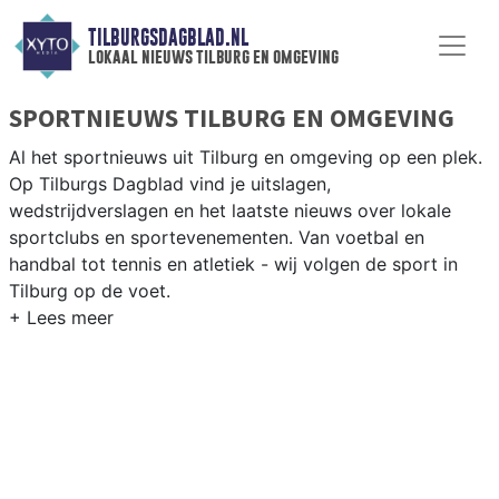
TILBURGSDAGBLAD.NL
lokaal nieuws tilburg en omgeving
SPORTNIEUWS TILBURG EN OMGEVING
Al het sportnieuws uit Tilburg en omgeving op een plek.
Op Tilburgs Dagblad vind je uitslagen,
wedstrijdverslagen en het laatste nieuws over lokale
sportclubs en sportevenementen. Van voetbal en
handbal tot tennis en atletiek - wij volgen de sport in
Tilburg op de voet.
LOKALE SPORT TILBURG
Van Willem II en Tilburg Trappers (ijshockey) tot hockey
bij HC Tilburg en atletiek bij AV Pax — Tilburg is een
echte sportstad met passionele fans. Blijf op de hoogte
van alle sportieve uitslagen en prestaties in Tilburg.