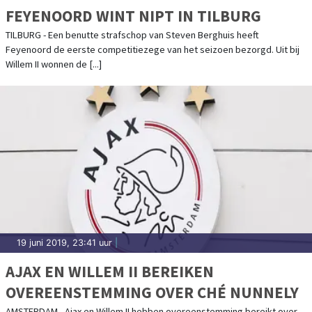
FEYENOORD WINT NIPT IN TILBURG
TILBURG - Een benutte strafschop van Steven Berghuis heeft
Feyenoord de eerste competitiezege van het seizoen bezorgd. Uit bij
Willem II wonnen de [...]
19 juni 2019, 23:41 uur
|
AJAX EN WILLEM II BEREIKEN
OVEREENSTEMMING OVER CHÉ NUNNELY
AMSTERDAM - Ajax en Willem II hebben overeenstemming bereikt over