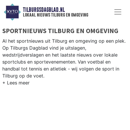
TILBURGSDAGBLAD.NL
lokaal nieuws tilburg en omgeving
SPORTNIEUWS TILBURG EN OMGEVING
Al het sportnieuws uit Tilburg en omgeving op een plek.
Op Tilburgs Dagblad vind je uitslagen,
wedstrijdverslagen en het laatste nieuws over lokale
sportclubs en sportevenementen. Van voetbal en
handbal tot tennis en atletiek - wij volgen de sport in
Tilburg op de voet.
LOKALE SPORT TILBURG
Van Willem II en Tilburg Trappers (ijshockey) tot hockey
bij HC Tilburg en atletiek bij AV Pax — Tilburg is een
echte sportstad met passionele fans. Blijf op de hoogte
van alle sportieve uitslagen en prestaties in Tilburg.