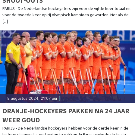
SHOOT-OUTS
PARIJS - De Nederlandse hockeysters zijn voor de vijfde keer totaal en
voor de tweede keer op rij olympisch kampioen geworden. Net als de
[...]
8 augustus 2024, 21:07 uur
|
ORANJE-HOCKEYERS PAKKEN NA 24 JAAR
WEER GOUD
PARIJS - De Nederlandse hockeyers hebben voor de derde keer in de
historie olympisch goud weten te pakken. In Parijs eindigde de finale