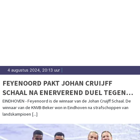
4 augustus 2024, 20:13 uur
|
FEYENOORD PAKT JOHAN CRUIJFF
SCHAAL NA ENERVEREND DUEL TEGEN
PSV
EINDHOVEN - Feyenoord is de winnaar van de Johan Cruijff Schaal. De
winnaar van de KNVB-Beker won in Eindhoven na strafschoppen van
landskampioen [...]