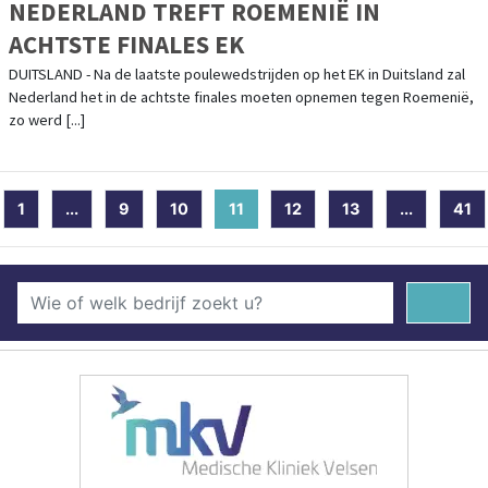
NEDERLAND TREFT ROEMENIË IN
ACHTSTE FINALES EK
DUITSLAND - Na de laatste poulewedstrijden op het EK in Duitsland zal
Nederland het in de achtste finales moeten opnemen tegen Roemenië,
zo werd [...]
1
...
9
10
11
(current)
12
13
...
41