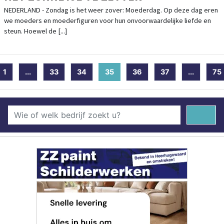
NEDERLAND - Zondag is het weer zover: Moederdag. Op deze dag eren
we moeders en moederfiguren voor hun onvoorwaardelijke liefde en
steun. Hoewel de [...]
1
...
33
34
35
(current)
36
37
...
75