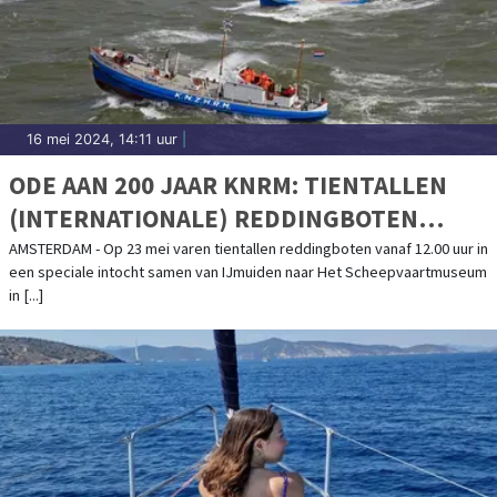
16 mei 2024, 14:11 uur
|
ODE AAN 200 JAAR KNRM: TIENTALLEN
(INTERNATIONALE) REDDINGBOTEN
VAREN OP 23 MEI VAN IJMUIDEN NAAR
AMSTERDAM - Op 23 mei varen tientallen reddingboten vanaf 12.00 uur in
een speciale intocht samen van IJmuiden naar Het Scheepvaartmuseum
HET SCHEEPVAARTMUSEUM IN
in [...]
AMSTERDAM