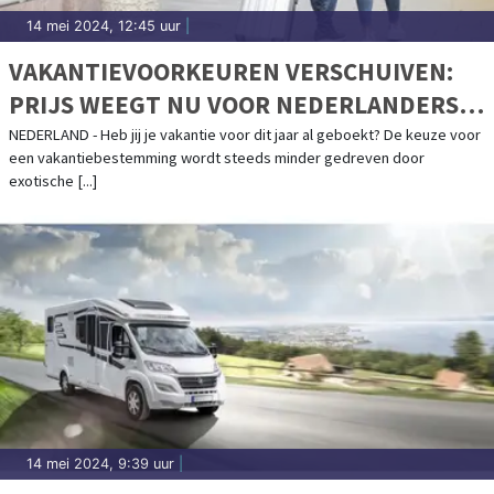
14 mei 2024, 12:45 uur
|
VAKANTIEVOORKEUREN VERSCHUIVEN:
PRIJS WEEGT NU VOOR NEDERLANDERS
ZWAARDER DAN BESTEMMING
NEDERLAND - Heb jij je vakantie voor dit jaar al geboekt? De keuze voor
een vakantiebestemming wordt steeds minder gedreven door
exotische [...]
14 mei 2024, 9:39 uur
|