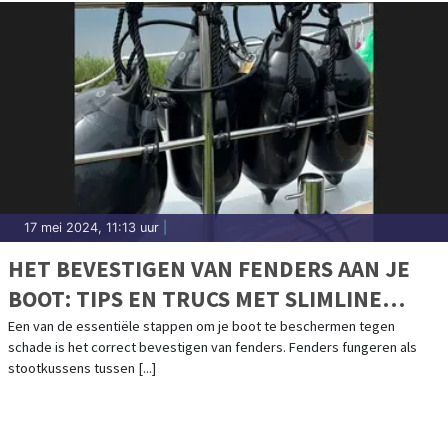
17 mei 2024, 11:13 uur
|
HET BEVESTIGEN VAN FENDERS AAN JE
BOOT: TIPS EN TRUCS MET SLIMLINE
KABELS
Een van de essentiële stappen om je boot te beschermen tegen
schade is het correct bevestigen van fenders. Fenders fungeren als
stootkussens tussen [...]