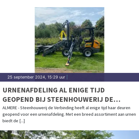
25 september 2024, 15:29 uur
|
URNENAFDELING AL ENIGE TIJD
GEOPEND BIJ STEENHOUWERIJ DE
VERBINDING
ALMERE - Steenhouwerij de Verbinding heeft al enige tijd haar deuren
geopend voor een urnenafdeling. Met een breed assortiment aan urnen
biedt de [...]