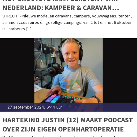
NEDERLAND: KAMPEER & CARAVAN
JAARBEURS
UTRECHT - Nieuwe modellen caravans, campers, vouwwagens, tenten,
slimme accessoires én gezellige campings: van 2 tot en met 6 oktober
is Jaarbeurs [...]
27 september 2024, 6:44 uur
|
HARTEKIND JUSTIN (12) MAAKT PODCAST
OVER ZIJN EIGEN OPENHARTOPERATIE