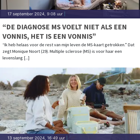
17 september 2024, 9:08 uur
|
“DE DIAGNOSE MS VOELT NIET ALS EEN
VONNIS, HET IS EEN VONNIS”
“Ik heb helaas voor de rest van mijn leven de MS-kaart getrokken.” Dat
zegt Monique Noort (29). Multiple sclerose (MS) is voor haar een
levenslang [...]
13 september 2024, 16:49 uur
|