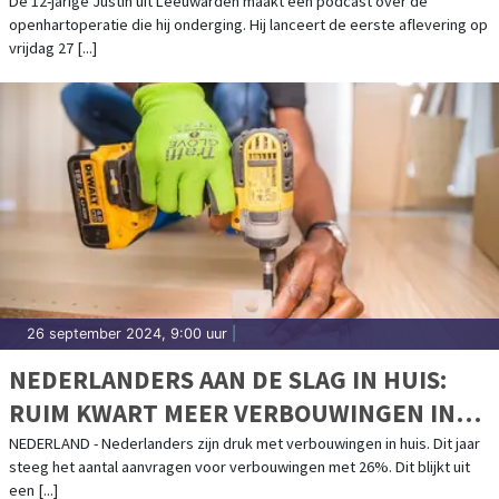
De 12-jarige Justin uit Leeuwarden maakt een podcast over de
openhartoperatie die hij onderging. Hij lanceert de eerste aflevering op
vrijdag 27 [...]
26 september 2024, 9:00 uur
|
NEDERLANDERS AAN DE SLAG IN HUIS:
RUIM KWART MEER VERBOUWINGEN IN
2024
NEDERLAND - Nederlanders zijn druk met verbouwingen in huis. Dit jaar
steeg het aantal aanvragen voor verbouwingen met 26%. Dit blijkt uit
een [...]