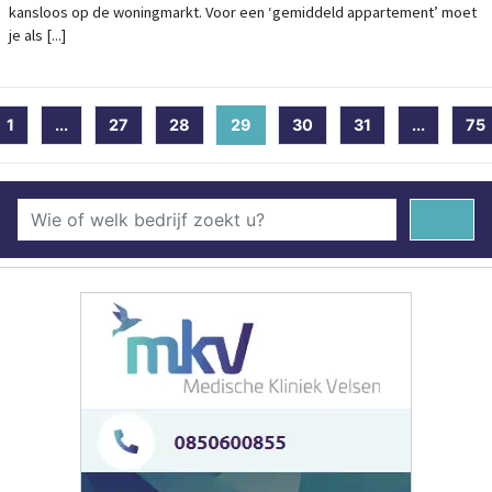
kansloos op de woningmarkt. Voor een ‘gemiddeld appartement’ moet
je als [...]
1
...
27
28
29
(current)
30
31
...
75