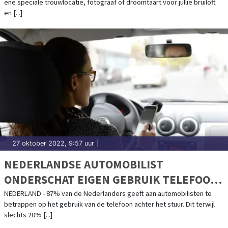
ene speciale trouwlocatie, fotograaf of droomtaart voor jullie bruiloft
en [...]
27 oktober 2022, 9:57 uur
|
NEDERLANDSE AUTOMOBILIST
ONDERSCHAT EIGEN GEBRUIK TELEFOON
ACHTER HET STUUR
NEDERLAND - 87% van de Nederlanders geeft aan automobilisten te
betrappen op het gebruik van de telefoon achter het stuur. Dit terwijl
slechts 20% [...]