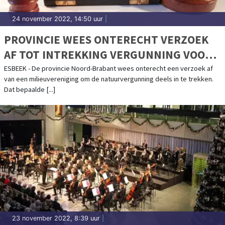
24 november 2022, 14:50 uur
|
PROVINCIE WEES ONTERECHT VERZOEK
AF TOT INTREKKING VERGUNNING VOOR
UITBREIDING VARKENSHOUDERIJ IN
ESBEEK - De provincie Noord-Brabant wees onterecht een verzoek af
van een milieuvereniging om de natuurvergunning deels in te trekken.
ESBEEK
Dat bepaalde [...]
23 november 2022, 8:39 uur
|