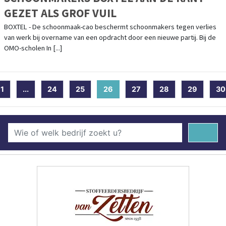
GEZET ALS GROF VUIL
BOXTEL - De schoonmaak-cao beschermt schoonmakers tegen verlies
van werk bij overname van een opdracht door een nieuwe partij. Bij de
OMO-scholen In [...]
1
...
24
25
26
(current)
27
28
29
30