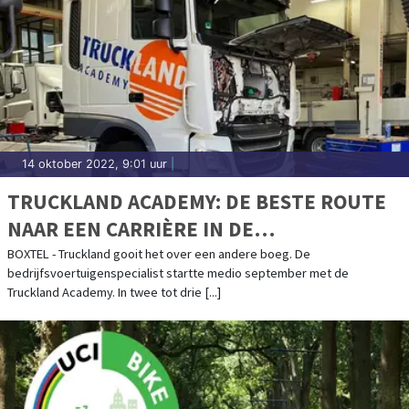
14 oktober 2022, 9:01 uur
|
TRUCKLAND ACADEMY: DE BESTE ROUTE
NAAR EEN CARRIÈRE IN DE
VOERTUIGTECHNIEK
BOXTEL - Truckland gooit het over een andere boeg. De
bedrijfsvoertuigenspecialist startte medio september met de
Truckland Academy. In twee tot drie [...]