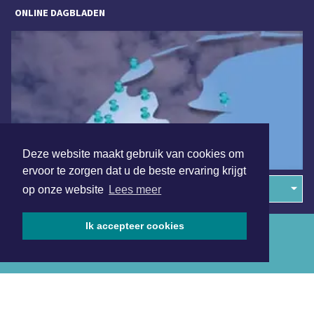
ONLINE DAGBLADEN
Deze website maakt gebruik van cookies om
ervoor te zorgen dat u de beste ervaring krijgt
Overige dagbladen in de regio
op onze website
Lees meer
Ik accepteer cookies
Algemene voorwaarden
Disclaimer
Privacy Statement
Copyright (c) 2026 | Tilburgsdagblad.nl - Alle rechten