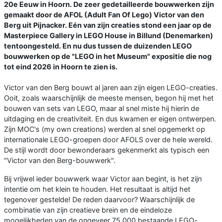
20e Eeuw in Hoorn. De zeer gedetailleerde bouwwerken zijn
gemaakt door de AFOL (Adult Fan Of Lego) Victor van den
Berg uit Pijnacker. Eén van zijn creaties stond een jaar op de
Masterpiece Gallery in LEGO House in Billund (Denemarken)
tentoongesteld. En nu dus tussen de duizenden LEGO
bouwwerken op de "LEGO in het Museum" expositie die nog
tot eind 2026 in Hoorn te zien is.
Victor van den Berg bouwt al jaren aan zijn eigen LEGO-creaties.
Ooit, zoals waarschijnlijk de meeste mensen, begon hij met het
bouwen van sets van LEGO, maar al snel miste hij hierin de
uitdaging en de creativiteit. En dus kwamen er eigen ontwerpen.
Zijn MOC's (my own creations) werden al snel opgemerkt op
internationale LEGO-groepen door AFOLS over de hele wereld.
De stijl wordt door bewonderaars gekenmerkt als typisch een
"Victor van den Berg-bouwwerk".
Bij vrijwel ieder bouwwerk waar Victor aan begint, is het zijn
intentie om het klein te houden. Het resultaat is altijd het
tegenover gestelde! De reden daarvoor? Waarschijnlijk de
combinatie van zijn creatieve brein en de eindeloze
mogelijkheden van de ongeveer 75.000 bestaande LEGO-