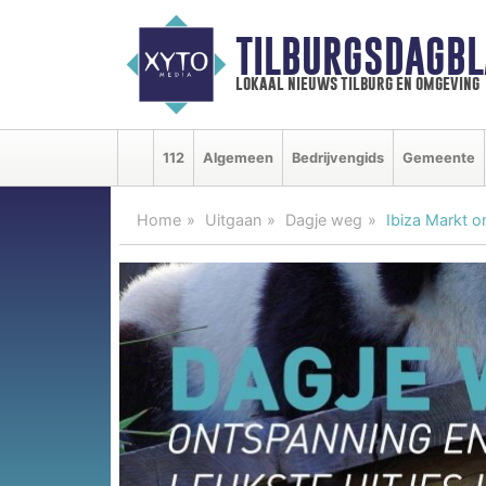
TILBURGSDAGBL
lokaal nieuws tilburg en omgeving
112
Algemeen
Bedrijvengids
Gemeente
Home
Uitgaan
Dagje weg
Ibiza Markt 