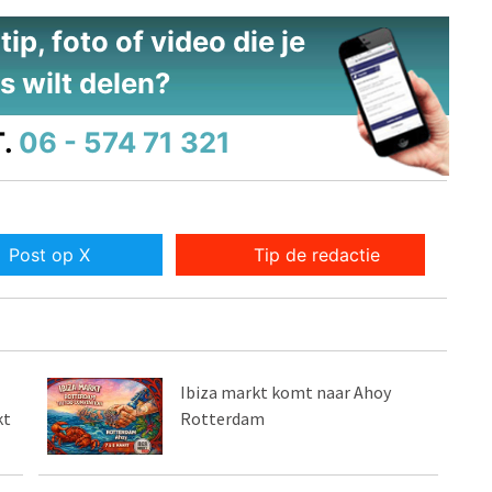
ip, foto of video die je
s wilt delen?
.
06 - 574 71 321
Post op X
Tip de redactie
Ibiza markt komt naar Ahoy
kt
Rotterdam