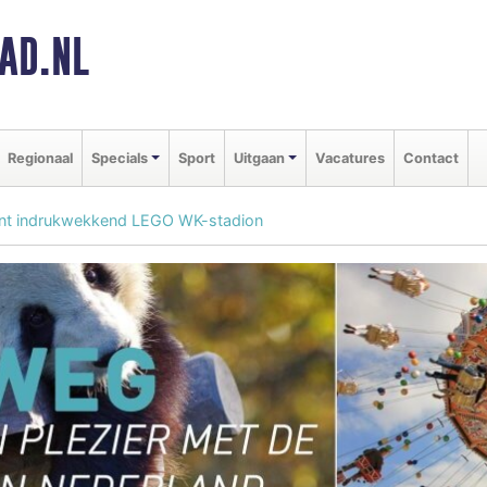
AD.NL
Regionaal
Specials
Sport
Uitgaan
Vacatures
Contact
oont indrukwekkend LEGO WK-stadion