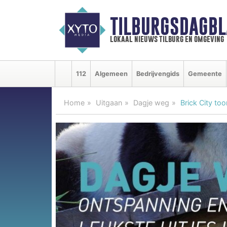
TILBURGSDAGBL
lokaal nieuws tilburg en omgeving
112
Algemeen
Bedrijvengids
Gemeente
Home
Uitgaan
Dagje weg
Brick City t