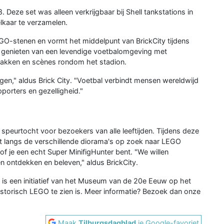
 Deze set was alleen verkrijgbaar bij Shell tankstations in
lkaar te verzamelen.
GO-stenen en vormt het middelpunt van BrickCity tijdens
genieten van een levendige voetbalomgeving met
anvakken en scènes rondom het stadion.
gen," aldus Brick City. "Voetbal verbindt mensen wereldwijd
pporters en gezelligheid."
speurtocht voor bezoekers van alle leeftijden. Tijdens deze
 langs de verschillende diorama's op zoek naar LEGO
f je een echt Super MinifigHunter bent. "We willen
ten ontdekken en beleven," aldus BrickCity.
en is een initiatief van het Museum van de 20e Eeuw op het
storisch LEGO te zien is. Meer informatie? Bezoek dan onze
Maak
Tilburgsdagblad
je Google-favoriet