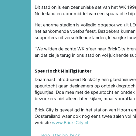
Dit stadion is een zeer unieke set van het WK 1998.
Nederland en door middel van een spaaractie bij e
Het enorme stadion is volledig opgebouwd uit LE
het aankomende voetbalfeest. Bezoekers kunnen 
supporters uit verschillende landen, kleurrijke f
"We wilden de echte WK-sfeer naar BrickCity bren
en dat zie je terug in ons stadion vol juichende su
Speurtocht MinifigHunter
Daarnaast introduceert BrickCity een gloednieuwe 
speurtocht gaan deelnemers op ontdekkingstocht
figuurtjes. Doe mee met de speurtocht en ontdek o
bezoekers niet alleen laten kijken, maar vooral la
Brick City is gevestigd in het station van Hoorn 
Oostereiland waar ook nog eens twee zalen vol hi
website
www.Brick-City.nl
lego
,
stadion
,
brick