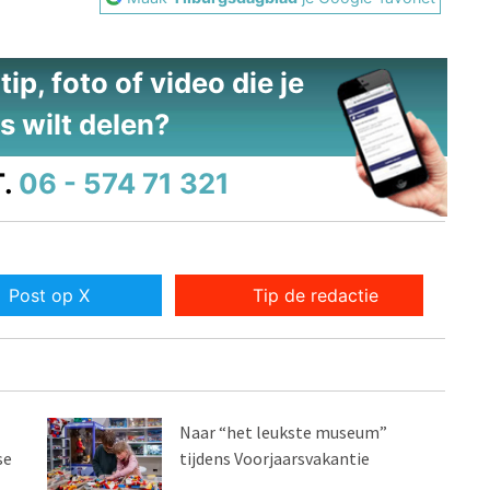
ip, foto of video die je
s wilt delen?
.
06 - 574 71 321
Post op X
Tip de redactie
Naar “het leukste museum”
se
tijdens Voorjaarsvakantie