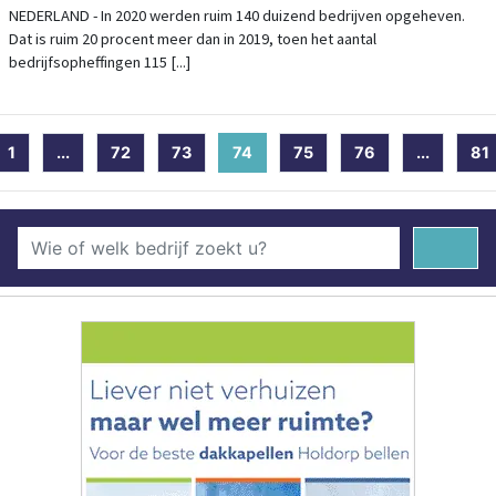
NEDERLAND - In 2020 werden ruim 140 duizend bedrijven opgeheven.
Dat is ruim 20 procent meer dan in 2019, toen het aantal
bedrijfsopheffingen 115 [...]
1
...
72
73
74
(current)
75
76
...
81