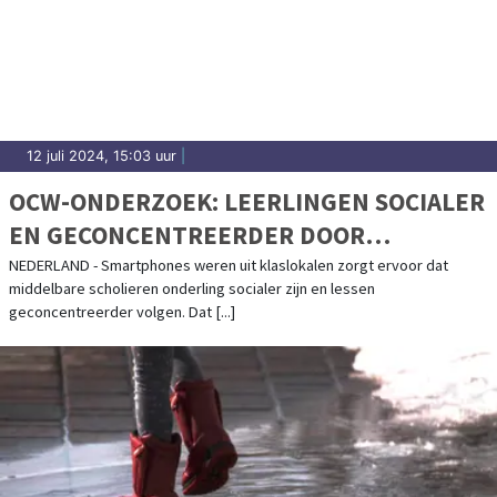
12 juli 2024, 15:03 uur
|
OCW-ONDERZOEK: LEERLINGEN SOCIALER
EN GECONCENTREERDER DOOR
MOBIELTJESAFSPRAAK
NEDERLAND - Smartphones weren uit klaslokalen zorgt ervoor dat
middelbare scholieren onderling socialer zijn en lessen
geconcentreerder volgen. Dat [...]