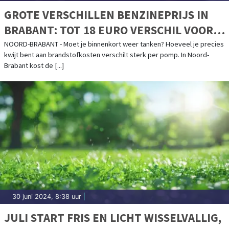
GROTE VERSCHILLEN BENZINEPRIJS IN
BRABANT: TOT 18 EURO VERSCHIL VOOR
VOLLE TANK
NOORD-BRABANT - Moet je binnenkort weer tanken? Hoeveel je precies
kwijt bent aan brandstofkosten verschilt sterk per pomp. In Noord-
Brabant kost de [...]
30 juni 2024, 8:38 uur
|
JULI START FRIS EN LICHT WISSELVALLIG,