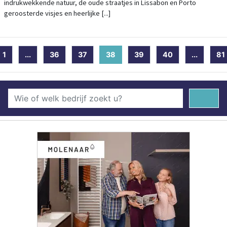
indrukwekkende natuur, de oude straatjes in Lissabon en Porto
geroosterde visjes en heerlijke [...]
1
...
36
37
38
(current)
39
40
...
81