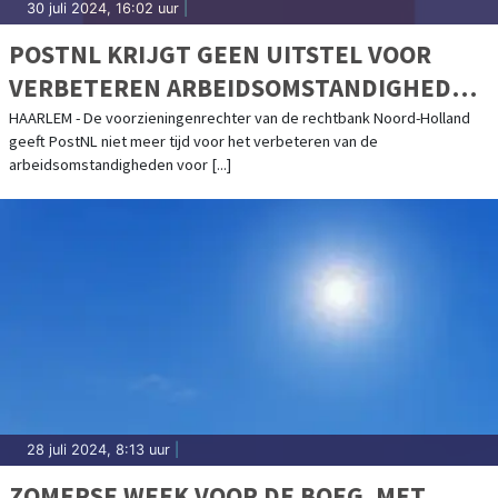
30 juli 2024, 16:02 uur
|
POSTNL KRIJGT GEEN UITSTEL VOOR
VERBETEREN ARBEIDSOMSTANDIGHEDEN
IN DISTRIBUTIECENTRA
HAARLEM - De voorzieningenrechter van de rechtbank Noord-Holland
geeft PostNL niet meer tijd voor het verbeteren van de
arbeidsomstandigheden voor [...]
28 juli 2024, 8:13 uur
|
ZOMERSE WEEK VOOR DE BOEG, MET