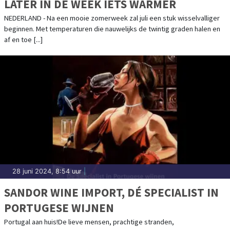
LATER IN DE WEEK IETS WARMER
NEDERLAND - Na een mooie zomerweek zal juli een stuk wisselvalliger
beginnen. Met temperaturen die nauwelijks de twintig graden halen en
af en toe [...]
28 juni 2024, 8:54 uur
|
SANDOR WINE IMPORT, DÉ SPECIALIST IN
PORTUGESE WIJNEN
Portugal aan huis!De lieve mensen, prachtige stranden,