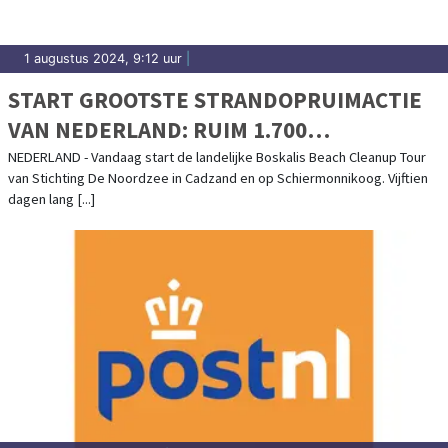
1 augustus 2024, 9:12 uur
|
START GROOTSTE STRANDOPRUIMACTIE
VAN NEDERLAND: RUIM 1.700
VRIJWILLIGERS MAKEN DE
NEDERLAND - Vandaag start de landelijke Boskalis Beach Cleanup Tour
van Stichting De Noordzee in Cadzand en op Schiermonnikoog. Vijftien
NOORDZEESTRANDEN SCHOON
dagen lang [...]