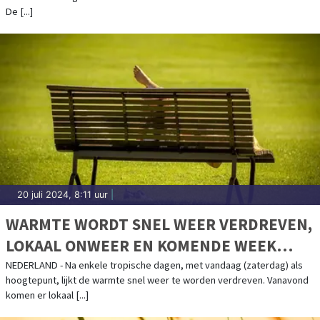
De [...]
20 juli 2024, 8:11 uur
|
WARMTE WORDT SNEL WEER VERDREVEN,
LOKAAL ONWEER EN KOMENDE WEEK
KOELER
NEDERLAND - Na enkele tropische dagen, met vandaag (zaterdag) als
hoogtepunt, lijkt de warmte snel weer te worden verdreven. Vanavond
komen er lokaal [...]