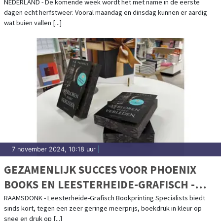
NEDERLAND - De komende week wordt het met name in de eerste
dagen echt herfstweer. Vooral maandag en dinsdag kunnen er aardig
wat buien vallen [...]
7 november 2024, 10:18 uur
|
GEZAMENLIJK SUCCES VOOR PHOENIX
BOOKS EN LEESTERHEIDE-GRAFISCH -
BOOKPRINTING SPECIALIST
RAAMSDONK - Leesterheide-Grafisch Bookprinting Specialists biedt
sinds kort, tegen een zeer geringe meerprijs, boekdruk in kleur op
snee en druk op [...]