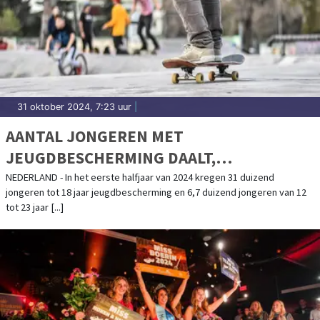
31 oktober 2024, 7:23 uur
|
AANTAL JONGEREN MET
JEUGDBESCHERMING DAALT,
JEUGDRECLASSERING NEEMT TOE
NEDERLAND - In het eerste halfjaar van 2024 kregen 31 duizend
jongeren tot 18 jaar jeugdbescherming en 6,7 duizend jongeren van 12
tot 23 jaar [...]