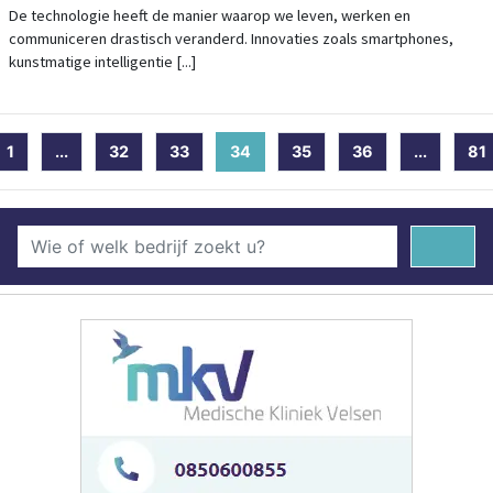
De technologie heeft de manier waarop we leven, werken en
communiceren drastisch veranderd. Innovaties zoals smartphones,
kunstmatige intelligentie [...]
1
...
32
33
34
(current)
35
36
...
81