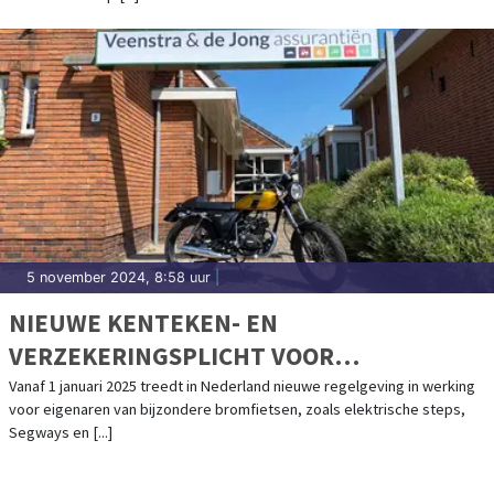
5 november 2024, 8:58 uur
|
NIEUWE KENTEKEN- EN
VERZEKERINGSPLICHT VOOR
ELEKTRISCHE STEPS EN ANDERE
Vanaf 1 januari 2025 treedt in Nederland nieuwe regelgeving in werking
voor eigenaren van bijzondere bromfietsen, zoals elektrische steps,
BIJZONDERE BROMFIETSEN
Segways en [...]