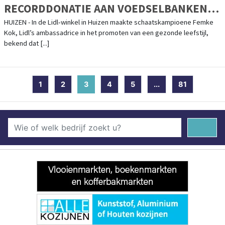
RECORDDONATIE AAN VOEDSELBANKEN
NEDERLAND: 760.000 KG VERSE GROENTE
HUIZEN - In de Lidl‑winkel in Huizen maakte schaatskampioene Femke
Kok, Lidl’s ambassadrice in het promoten van een gezonde leefstijl,
EN FRUIT
bekend dat [...]
1
2
3
(current)
4
5
...
81