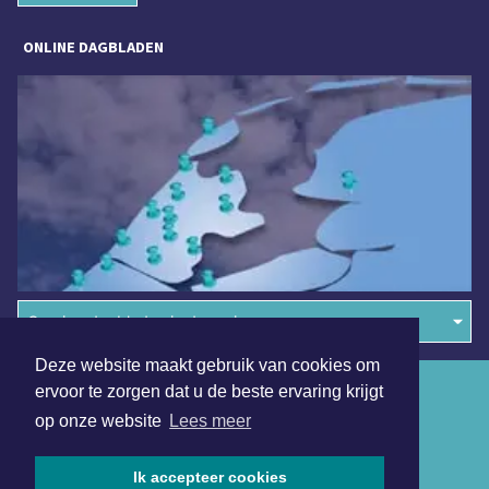
ONLINE DAGBLADEN
Overige dagbladen in de regio
Deze website maakt gebruik van cookies om
Algemene voorwaarden
ervoor te zorgen dat u de beste ervaring krijgt
op onze website
Lees meer
Disclaimer
Privacy Statement
Ik accepteer cookies