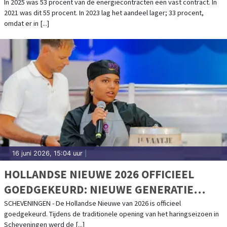
In 2025 was 53 procent van de energiecontracten een vast contract. In
2021 was dit 55 procent. In 2023 lag het aandeel lager; 33 procent,
omdat er in [...]
16 juni 2026, 15:04 uur
|
HOLLANDSE NIEUWE 2026 OFFICIEEL
GOEDGEKEURD: NIEUWE GENERATIE
GEEFT STARTSEIN VOOR HARINGSEIZOEN
SCHEVENINGEN - De Hollandse Nieuwe van 2026 is officieel
goedgekeurd. Tijdens de traditionele opening van het haringseizoen in
Scheveningen werd de [...]