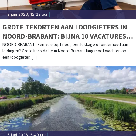
8 juni 2026, 12:28 uur
|
GROTE TEKORTEN AAN LOODGIETERS IN
NOORD-BRABANT: BIJNA 10 VACATURES
PER WERKZOEKENDE
NOORD-BRABANT - Een verstopt riool, een lekkage of onderhoud aan
leidingen? Grote kans dat je in Noord-Brabant lang moet wachten op
een loodgieter. [...]
6 juni 2026, 6:49 uur
|