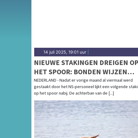
weersbericht voor Midden-Noord-Brabant r
14 juli 2025, 19:01 uur
|
NIEUWE STAKINGEN DREIGEN O
HET SPOOR: BONDEN WIJZEN
EINDAANBOD NS AF
NEDERLAND - Nadat er vorige maand al viermaal werd
gestaakt door het NS-personeel lijkt een volgende stak
op het spoor nabij. De achterban van de [...]