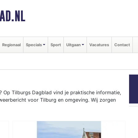
AD.NL
Regionaal
Specials
Sport
Uitgaan
Vacatures
Contact
 Op Tilburgs Dagblad vind je praktische informatie,
weerbericht voor Tilburg en omgeving. Wij zorgen
RG
one tot evenementen als Kermis Tilburg en het