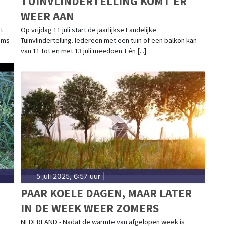
TUINVLINDERTELLING KOMT ER
WEER AAN
t
Op vrijdag 11 juli start de jaarlijkse Landelijke
soms
Tuinvlindertelling. Iedereen met een tuin of een balkon kan
van 11 tot en met 13 juli meedoen. Eén [...]
5 juli 2025, 6:57 uur
|
PAAR KOELE DAGEN, MAAR LATER
IN DE WEEK WEER ZOMERS
NEDERLAND - Nadat de warmte van afgelopen week is