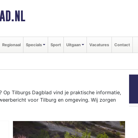
AD.NL
Regionaal
Specials
Sport
Uitgaan
Vacatures
Contact
 Op Tilburgs Dagblad vind je praktische informatie,
weerbericht voor Tilburg en omgeving. Wij zorgen
RG
one tot evenementen als Kermis Tilburg en het