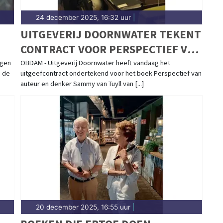
24 december 2025, 16:32 uur
|
UITGEVERIJ DOORNWATER TEKENT
CONTRACT VOOR PERSPECTIEF VAN
SAMMY VAN TUYLL
agen
OBDAM - Uitgeverij Doornwater heeft vandaag het
, de
uitgeefcontract ondertekend voor het boek Perspectief van
auteur en denker Sammy van Tuyll van [...]
20 december 2025, 16:55 uur
|