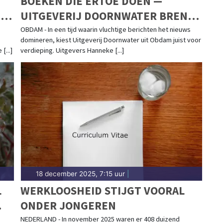
BOEKEN DIE ERTOE DOEN —
G
UITGEVERIJ DOORNWATER BRENGT
VERHALEN MET EEN GEWETEN
OBDAM - In een tijd waarin vluchtige berichten het nieuws
domineren, kiest Uitgeverij Doornwater uit Obdam juist voor
[...]
verdieping. Uitgevers Hanneke [...]
18 december 2025, 7:15 uur
|
L
WERKLOOSHEID STIJGT VOORAL
ONDER JONGEREN
NEDERLAND - In november 2025 waren er 408 duizend