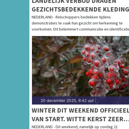
LANDELIJK VERBOD DRAGEN
GEZICHTSBEDEKKENDE KLEDIN
BIJ DEMONSTRATIES!
NEDERLAND - Relschoppers bedekken tijdens
demonstraties te vaak hun gezicht om herkenning te
voorkomen. Dit belemmert communicatie en identificatie 
20 december 2025, 6:42 uur
|
WINTER DIT WEEKEND OFFICIEE
VAN START. WITTE KERST ZEER
ONWAARSCHIJNLIJK, MAAR WEL
NEDERLAND - Dit weekend, namelijk op zondag 21