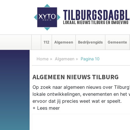
TILBURGSDAGBL
lokaal nieuws tilburg en omgeving
112
Algemeen
Bedrijvengids
Gemeente
Home
Algemeen
Pagina 10
ALGEMEEN NIEUWS TILBURG
Op zoek naar algemeen nieuws over Tilburg?
lokale ontwikkelingen, evenementen en het 
ervoor dat jij precies weet wat er speelt.
PRAKTISCHE INFORMATIE TILBU
Van werkzaamheden op de A58 en de Spoorz