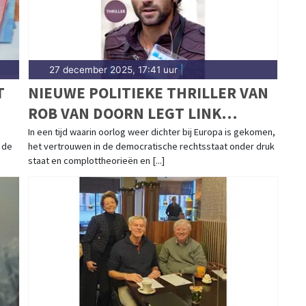
27 december 2025, 17:41 uur
|
T
NIEUWE POLITIEKE THRILLER VAN
ROB VAN DOORN LEGT LINK
TUSSEN GLADIO EN HEDENDAAGSE
In een tijd waarin oorlog weer dichter bij Europa is gekomen,
n de
het vertrouwen in de democratische rechtsstaat onder druk
GEOPOLITIEKE SPANNINGEN
staat en complottheorieën en [...]