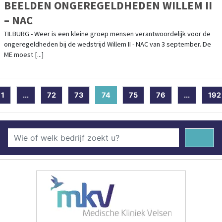
BEELDEN ONGEREGELDHEDEN WILLEM II
– NAC
TILBURG - Weer is een kleine groep mensen verantwoordelijk voor de
ongeregeldheden bij de wedstrijd Willem II - NAC van 3 september. De
ME moest [...]
1
...
72
73
74
(current)
75
76
...
192