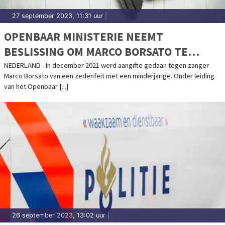
27 september 2023, 11:31 uur
|
OPENBAAR MINISTERIE NEEMT
BESLISSING OM MARCO BORSATO TE
DAGVAARDEN IN ZEDENZAAK
NEDERLAND - In december 2021 werd aangifte gedaan tegen zanger
Marco Borsato van een zedenfeit met een minderjarige. Onder leiding
van het Openbaar [...]
26 september 2023, 13:02 uur
|