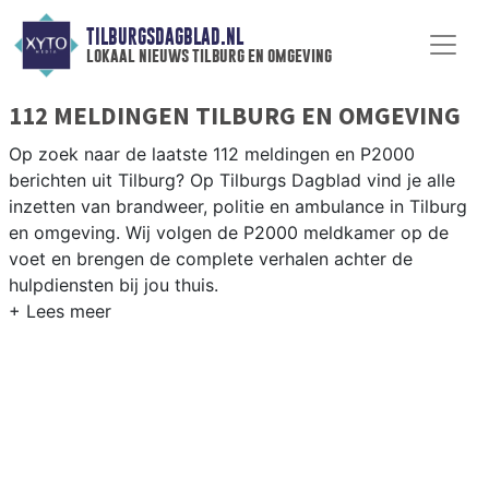
TILBURGSDAGBLAD.NL
lokaal nieuws tilburg en omgeving
112 MELDINGEN TILBURG EN OMGEVING
Op zoek naar de laatste 112 meldingen en P2000
berichten uit Tilburg? Op Tilburgs Dagblad vind je alle
inzetten van brandweer, politie en ambulance in Tilburg
en omgeving. Wij volgen de P2000 meldkamer op de
voet en brengen de complete verhalen achter de
hulpdiensten bij jou thuis.
P2000 MELDINGEN TILBURG
Van incidenten op de A58 en de N65 tot meldingen in
wijken als de Reeshof, Groenewoud, Noord en de
Tilburgse binnenstad — wij brengen het 112-nieuws.