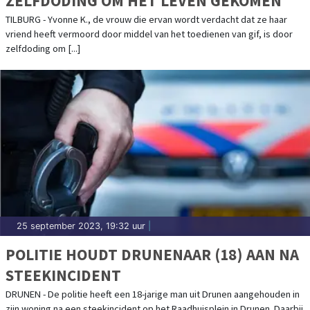
ZELFDODING OM HET LEVEN GEKOMEN
TILBURG - Yvonne K., de vrouw die ervan wordt verdacht dat ze haar
vriend heeft vermoord door middel van het toedienen van gif, is door
zelfdoding om [...]
25 september 2023, 19:32 uur
|
POLITIE HOUDT DRUNENAAR (18) AAN NA
STEEKINCIDENT
DRUNEN - De politie heeft een 18-jarige man uit Drunen aangehouden in
zijn woning na een steekincident op het Raadhuisplein in Drunen. Daarbij