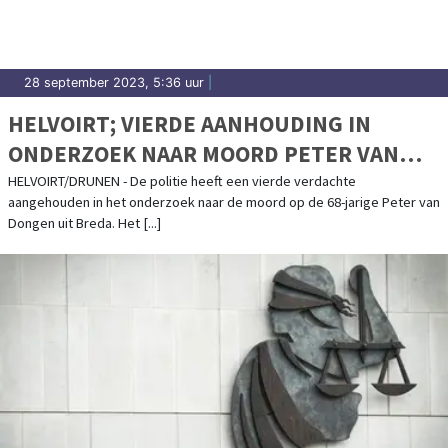
28 september 2023, 5:36 uur
|
HELVOIRT; VIERDE AANHOUDING IN
ONDERZOEK NAAR MOORD PETER VAN
DONGEN
HELVOIRT/DRUNEN - De politie heeft een vierde verdachte
aangehouden in het onderzoek naar de moord op de 68-jarige Peter van
Dongen uit Breda. Het [...]