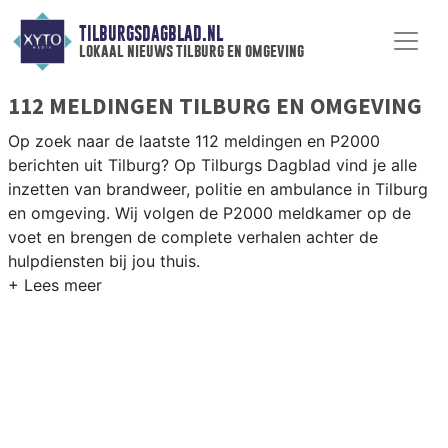
TILBURGSDAGBLAD.NL
lokaal nieuws tilburg en omgeving
112 MELDINGEN TILBURG EN OMGEVING
Op zoek naar de laatste 112 meldingen en P2000
berichten uit Tilburg? Op Tilburgs Dagblad vind je alle
inzetten van brandweer, politie en ambulance in Tilburg
en omgeving. Wij volgen de P2000 meldkamer op de
voet en brengen de complete verhalen achter de
hulpdiensten bij jou thuis.
P2000 MELDINGEN TILBURG
Van incidenten op de A58 en de N65 tot meldingen in
wijken als de Reeshof, Groenewoud, Noord en de
Tilburgse binnenstad — wij brengen het 112-nieuws.