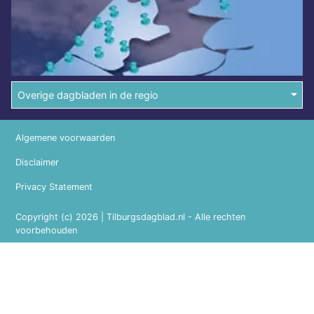
Overige dagbladen in de regio
Algemene voorwaarden
Disclaimer
Privacy Statement
Copyright (c) 2026 | Tilburgsdagblad.nl - Alle rechten
voorbehouden