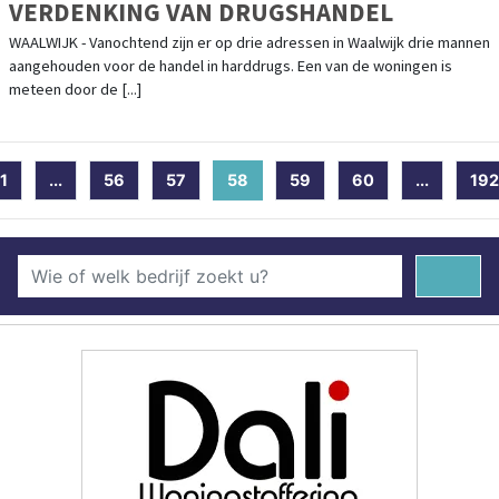
VERDENKING VAN DRUGSHANDEL
WAALWIJK - Vanochtend zijn er op drie adressen in Waalwijk drie mannen
aangehouden voor de handel in harddrugs. Een van de woningen is
meteen door de [...]
1
...
56
57
58
(current)
59
60
...
192