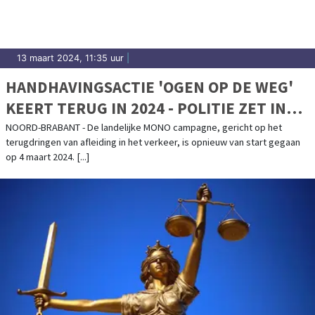
13 maart 2024, 11:35 uur
|
HANDHAVINGSACTIE 'OGEN OP DE WEG'
KEERT TERUG IN 2024 - POLITIE ZET IN
OP VEILIG RIJGEDRAG
NOORD-BRABANT - De landelijke MONO campagne, gericht op het
terugdringen van afleiding in het verkeer, is opnieuw van start gegaan
op 4 maart 2024. [...]