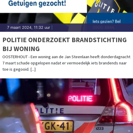
7 maart 2024, 11:32 uur
|
POLITIE ONDERZOEKT BRANDSTICHTING
BIJ WONING
OOSTERHOUT - Een woning aan de Jan Steenlaan heeft donderdagnacht
7 maart schade opgelopen nadat er vermoedelijk iets brandends naar
toe is gegooid. [...]