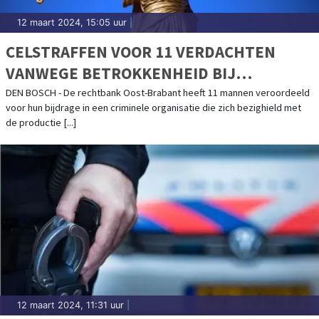
12 maart 2024, 15:05 uur
|
CELSTRAFFEN VOOR 11 VERDACHTEN
VANWEGE BETROKKENHEID BIJ
CRIMINELE ORGANISATIE
DEN BOSCH - De rechtbank Oost-Brabant heeft 11 mannen veroordeeld
voor hun bijdrage in een criminele organisatie die zich bezighield met
de productie [...]
12 maart 2024, 11:31 uur
|