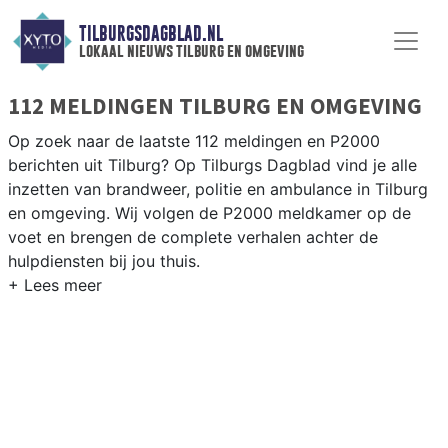
TILBURGSDAGBLAD.NL
lokaal nieuws tilburg en omgeving
112 MELDINGEN TILBURG EN OMGEVING
Op zoek naar de laatste 112 meldingen en P2000
berichten uit Tilburg? Op Tilburgs Dagblad vind je alle
inzetten van brandweer, politie en ambulance in Tilburg
en omgeving. Wij volgen de P2000 meldkamer op de
voet en brengen de complete verhalen achter de
hulpdiensten bij jou thuis.
P2000 MELDINGEN TILBURG
Van incidenten op de A58 en de N65 tot meldingen in
wijken als de Reeshof, Groenewoud, Noord en de
Tilburgse binnenstad — wij brengen het 112-nieuws.