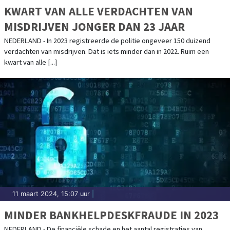
KWART VAN ALLE VERDACHTEN VAN
MISDRIJVEN JONGER DAN 23 JAAR
NEDERLAND - In 2023 registreerde de politie ongeveer 150 duizend
verdachten van misdrijven. Dat is iets minder dan in 2022. Ruim een
kwart van alle [...]
11 maart 2024, 15:07 uur
|
MINDER BANKHELPDESKFRAUDE IN 2023
NEDERLAND - De financiële schade en het aantal registraties van