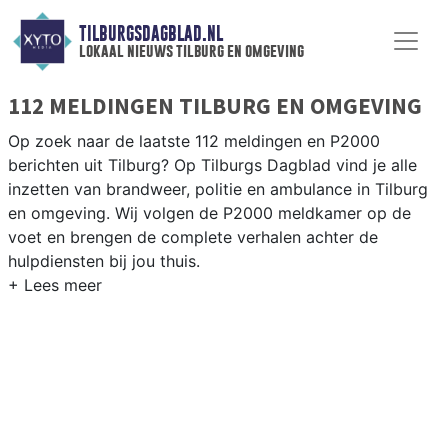
TILBURGSDAGBLAD.NL
lokaal nieuws tilburg en omgeving
112 MELDINGEN TILBURG EN OMGEVING
Op zoek naar de laatste 112 meldingen en P2000
berichten uit Tilburg? Op Tilburgs Dagblad vind je alle
inzetten van brandweer, politie en ambulance in Tilburg
en omgeving. Wij volgen de P2000 meldkamer op de
voet en brengen de complete verhalen achter de
hulpdiensten bij jou thuis.
P2000 MELDINGEN TILBURG
Van incidenten op de A58 en de N65 tot meldingen in
wijken als de Reeshof, Groenewoud, Noord en de
Tilburgse binnenstad — wij brengen het 112-nieuws.