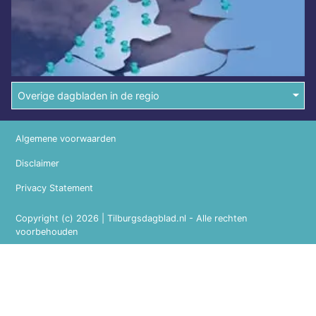
Overige dagbladen in de regio
Algemene voorwaarden
Disclaimer
Privacy Statement
Copyright (c) 2026 | Tilburgsdagblad.nl - Alle rechten
voorbehouden