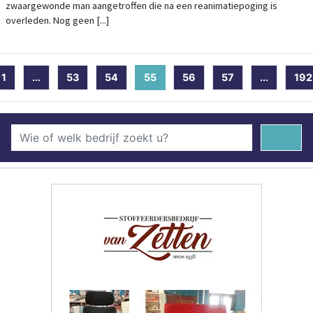
zwaargewonde man aangetroffen die na een reanimatiepoging is
overleden. Nog geen [...]
1
...
53
54
55
(current)
56
57
...
192