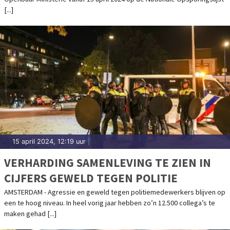
[...]
15 april 2024, 12:19 uur
|
VERHARDING SAMENLEVING TE ZIEN IN
CIJFERS GEWELD TEGEN POLITIE
AMSTERDAM - Agressie en geweld tegen politiemedewerkers blijven op
een te hoog niveau. In heel vorig jaar hebben zo’n 12.500 collega’s te
maken gehad [...]