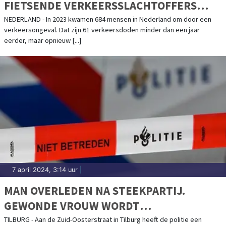
FIETSENDE VERKEERSSLACHTOFFERS
TOEGENOMEN
NEDERLAND - In 2023 kwamen 684 mensen in Nederland om door een
verkeersongeval. Dat zijn 61 verkeersdoden minder dan een jaar
eerder, maar opnieuw [...]
7 april 2024, 3:14 uur
|
MAN OVERLEDEN NA STEEKPARTIJ.
GEWONDE VROUW WORDT
AANGEHOUDEN
TILBURG - Aan de Zuid-Oosterstraat in Tilburg heeft de politie een