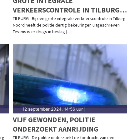
GROTE INTEGRALE
VERKEERSCONTROLE IN TILBURG-
NOORD
TILBURG - Bij een grote integrale verkeerscontrole in Tilburg-
Noord heeft de politie dertig bekeuringen uitgeschreven.
Tevens is er drugs in beslag [...]
12 september 2024, 14:56 uur
|
VIJF GEWONDEN, POLITIE
ONDERZOEKT AANRIJDING
urg
TILBURG - De politie onderzoekt de toedracht van een