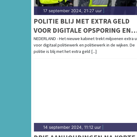
17 september 2024, 21:27 uur
|
POLITIE BLIJ MET EXTRA GELD
VOOR DIGITALE OPSPORING EN
POLITIEWERK IN WIJKEN
NEDERLAND - Het nieuwe kabinet trekt miljoenen extra u
voor digitaal politiewerk en politiewerk in de wijken. De
politie is blij met het extra geld [...]
14 september 2024, 11:12 uur
|