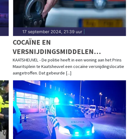
17 september 2024, 21:39 uur
|
COCAÏNE EN
VERSNIJDINGSMIDDELEN
GEVONDEN IN WOONHUIS, 34-
KAATSHEUVEL - De politie heeft in een woning aan het Prins
Mauritsplein te Kaatsheuvel een cocaïne versnijdingslocatie
JARIGE MAN AANGEHOUDEN
aangetroffen. Dat gebeurde [...]