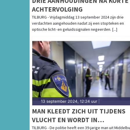
DRIE AANHOUDINGEN NA KORTE
ACHTERVOLGING
TILBURG - Vrijdagmiddag 13 september 2024 zijn drie
verdachten aangehouden nadat zij een stopteken en
optische licht- en geluidssignalen negeerden. [...]
13 september 2024, 12:24 uur
|
MAN KLEEDT ZICH UIT TIJDENS
VLUCHT EN WORDT IN
ONDERBROEK AANGEHOUDEN
TILBURG - De politie heeft een 39-jarige man uit Middelb