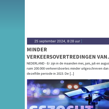
en de Tilburgse binnenstad — wij brengen h
25 september 2024, 8:28 uur
|
MINDER
VERKEERSOVERTREDINGEN VAN
MEI TOT SEPTEMBER
NEDERLAND - Er zijn in de maanden mei, juni, juli en augu
ruim 200.000 verkeersboetes minder uitgeschreven dan 
dezelfde periode in 2023. De [...]