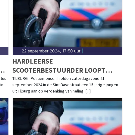
et 112-nieuws.
22 september 2024, 17:50 uur
|
HARDLEERSE
SCOOTERBESTUURDER LOOPT
OPNIEUW TEGEN DE LAMP
stus
TILBURG - Politiemensen hielden zaterdagavond 21
in
september 2024 in de Sint Bavostraat een 15-jarige jongen
uit Tilburg aan op verdenking van heling. [...]