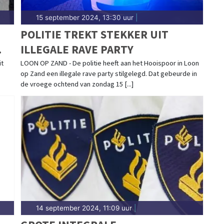
15 september 2024, 13:30 uur
|
POLITIE TREKT STEKKER UIT
ILLEGALE RAVE PARTY
it
LOON OP ZAND - De politie heeft aan het Hooispoor in Loon
op Zand een illegale rave party stilgelegd. Dat gebeurde in
de vroege ochtend van zondag 15 [...]
14 september 2024, 11:09 uur
|