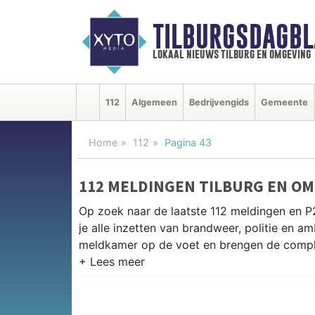
TILBURGSDAGBL
lokaal nieuws tilburg en omgeving
112
Algemeen
Bedrijvengids
Gemeente
Home
112
Pagina 43
112 MELDINGEN TILBURG EN O
Op zoek naar de laatste 112 meldingen en P
je alle inzetten van brandweer, politie en 
meldkamer op de voet en brengen de complet
P2000 MELDINGEN TILBURG
Van incidenten op de A58 en de N65 tot me