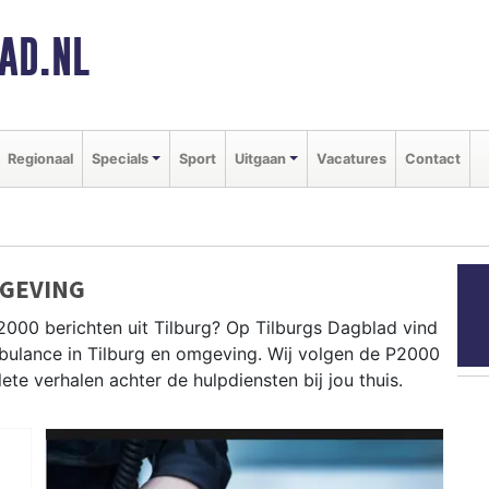
AD.NL
Regionaal
Specials
Sport
Uitgaan
Vacatures
Contact
MGEVING
2000 berichten uit Tilburg? Op Tilburgs Dagblad vind
ambulance in Tilburg en omgeving. Wij volgen de P2000
e verhalen achter de hulpdiensten bij jou thuis.
ldingen in wijken als de Reeshof, Groenewoud, Noord