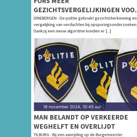
FORS MEER
GEZICHTSVERGELIJKINGEN VOO
OPSPORING IN 2023
DRIEBERGEN - De politie gebruikt gezichtsherkenning en 
vergelijking van verdachten bij opsporingsonderzoeken
Dankzij een nieuw algoritme konden er [...]
18 november 2024, 10:45 uur
|
MAN BELANDT OP VERKEERDE
WEGHELFT EN OVERLIJDT
TILBURG - Bij een aanrijding op de Burgemeester