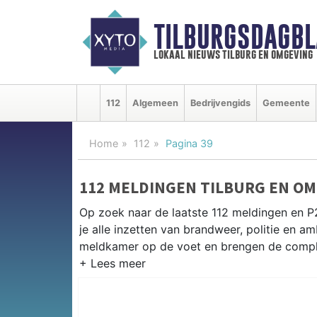
TILBURGSDAGBL
lokaal nieuws tilburg en omgeving
112
Algemeen
Bedrijvengids
Gemeente
Home
112
Pagina 39
112 MELDINGEN TILBURG EN O
Op zoek naar de laatste 112 meldingen en P
je alle inzetten van brandweer, politie en 
meldkamer op de voet en brengen de complet
P2000 MELDINGEN TILBURG
Van incidenten op de A58 en de N65 tot me