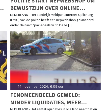
POLITIE START NEPWEBSHOP OM
R
BEWUSTZIJN OVER ONLINE
FRAUDE TE VERGROTEN
-
NEDERLAND - Het Landelijk Meldpunt Internet Oplichting
.
(LMIO) van de politie heeft een nepwebshop gelanceerd
onder de naam ‘pakjedealsnu.nl’. Deze [...]
14 november 2024, 6:09 uur
|
FENOMEENBEELD GEWELD:
MINDER LIQUIDATIES, MEER
AANSLAGEN
NEDERLAND - Het aantal liquidaties in ons land neemt af en