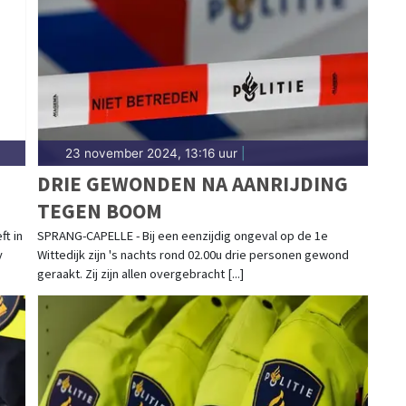
et 112-nieuws.
23 november 2024, 13:16 uur
|
DRIE GEWONDEN NA AANRIJDING
TEGEN BOOM
t in
SPRANG-CAPELLE - Bij een eenzijdig ongeval op de 1e
y
Wittedijk zijn 's nachts rond 02.00u drie personen gewond
geraakt. Zij zijn allen overgebracht [...]