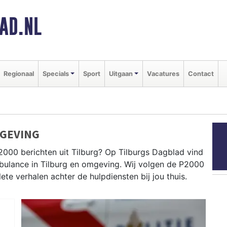
AD.NL
Regionaal
Specials
Sport
Uitgaan
Vacatures
Contact
MGEVING
2000 berichten uit Tilburg? Op Tilburgs Dagblad vind
ambulance in Tilburg en omgeving. Wij volgen de P2000
e verhalen achter de hulpdiensten bij jou thuis.
ldingen in wijken als de Reeshof, Groenewoud, Noord