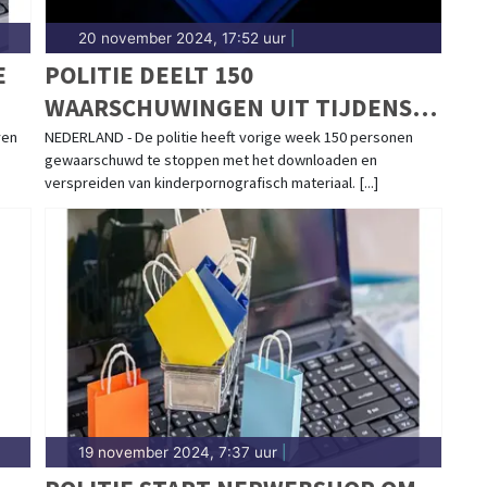
20 november 2024, 17:52 uur
|
E
POLITIE DEELT 150
WAARSCHUWINGEN UIT TIJDENS
LANDELIJKE ACTIEWEEK BEZIT
ven
NEDERLAND - De politie heeft vorige week 150 personen
gewaarschuwd te stoppen met het downloaden en
KINDERPORNO
verspreiden van kinderpornografisch materiaal. [...]
19 november 2024, 7:37 uur
|