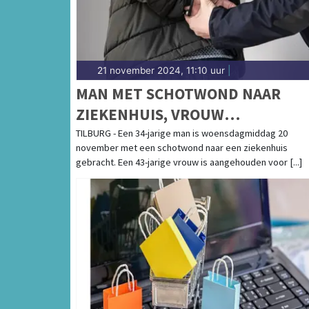
21 november 2024, 11:10 uur
|
MAN MET SCHOTWOND NAAR
ZIEKENHUIS, VROUW
AANGEHOUDEN
TILBURG - Een 34-jarige man is woensdagmiddag 20
november met een schotwond naar een ziekenhuis
gebracht. Een 43-jarige vrouw is aangehouden voor [...]