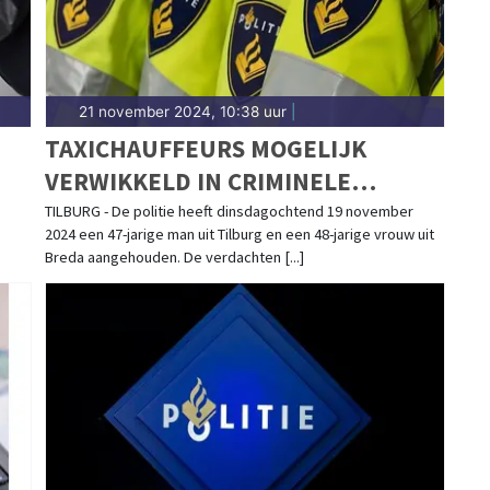
21 november 2024, 10:38 uur
|
TAXICHAUFFEURS MOGELIJK
VERWIKKELD IN CRIMINELE
CIRCUIT
TILBURG - De politie heeft dinsdagochtend 19 november
2024 een 47-jarige man uit Tilburg en een 48-jarige vrouw uit
Breda aangehouden. De verdachten [...]