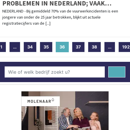
PROBLEMEN IN NEDERLAND; VAAK
TIENERS BETROKKEN BIJ INCIDENTEN
NEDERLAND - Bij gemiddeld 70% van de vuurwerkincidenten is een
jongere van onder de 25 jaar betrokken, blijkt uit actuele
registratiecijfers van de [...]
1
...
34
35
36
(current)
37
38
...
192