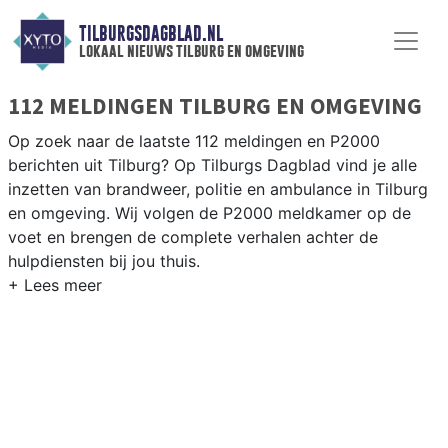
TILBURGSDAGBLAD.NL
lokaal nieuws tilburg en omgeving
112 MELDINGEN TILBURG EN OMGEVING
Op zoek naar de laatste 112 meldingen en P2000
berichten uit Tilburg? Op Tilburgs Dagblad vind je alle
inzetten van brandweer, politie en ambulance in Tilburg
en omgeving. Wij volgen de P2000 meldkamer op de
voet en brengen de complete verhalen achter de
hulpdiensten bij jou thuis.
P2000 MELDINGEN TILBURG
Van incidenten op de A58 en de N65 tot meldingen in
wijken als de Reeshof, Groenewoud, Noord en de
Tilburgse binnenstad — wij brengen het 112-nieuws.