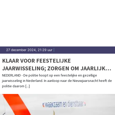
27 december 2024, 21:29 uur
|
KLAAR VOOR FEESTELIJKE
JAARWISSELING; ZORGEN OM JAARLIJKS
TERUGKEREND GEWELD
NEDERLAND - De politie hoopt op een feestelijke en gezellige
jaarwisseling in Nederland. In aanloop naar de Nieuwjaarsnacht heeft de
politie daarom [...]