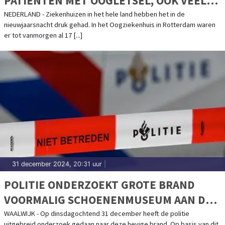
PATIËNTEN MET OOGLETSEL, OOK VEEL
ALCOHOLVERGIFTIGING ONDER
NEDERLAND - Ziekenhuizen in het hele land hebben het in de
nieuwjaarsnacht druk gehad. In het Oogziekenhuis in Rotterdam waren
JONGEREN
er tot vanmorgen al 17 [...]
31 december 2024, 20:31 uur
|
POLITIE ONDERZOEKT GROTE BRAND
VOORMALIG SCHOENENMUSEUM AAN DE
ELZENWEG
WAALWIJK - Op dinsdagochtend 31 december heeft de politie
uitgebreid onderzoek gedaan naar deze hevige brand. Op basis van dit