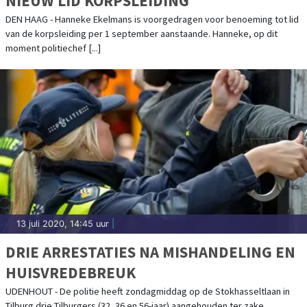
NIEUW LID KORPSLEIDING
DEN HAAG - Hanneke Ekelmans is voorgedragen voor benoeming tot lid
van de korpsleiding per 1 september aanstaande. Hanneke, op dit
moment politiechef [...]
13 juli 2020, 14:45 uur
|
DRIE ARRESTATIES NA MISHANDELING EN
HUISVREDEBREUK
UDENHOUT - De politie heeft zondagmiddag op de Stokhasseltlaan in
Tilburg drie Tilburgers (32, 36 en 56-jaar) aangehouden ter zake