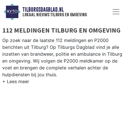
TILBURGSDAGBLAD.NL
lokaal nieuws tilburg en omgeving
112 MELDINGEN TILBURG EN OMGEVING
Op zoek naar de laatste 112 meldingen en P2000
berichten uit Tilburg? Op Tilburgs Dagblad vind je alle
inzetten van brandweer, politie en ambulance in Tilburg
en omgeving. Wij volgen de P2000 meldkamer op de
voet en brengen de complete verhalen achter de
hulpdiensten bij jou thuis.
P2000 MELDINGEN TILBURG
Van incidenten op de A58 en de N65 tot meldingen in
wijken als de Reeshof, Groenewoud, Noord en de
Tilburgse binnenstad — wij brengen het 112-nieuws.