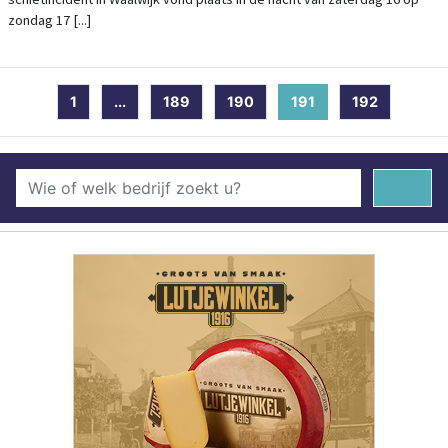
zondag 17 [...]
1
...
189
190
191
(current)
192