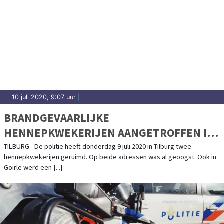
10 juli 2020, 9:07 uur
|
BRANDGEVAARLIJKE
HENNEPKWEKERIJEN AANGETROFFEN IN
TILBURG EN GOIRLE
TILBURG - De politie heeft donderdag 9 juli 2020 in Tilburg twee
hennepkwekerijen geruimd. Op beide adressen was al geoogst. Ook in
Goirle werd een [...]