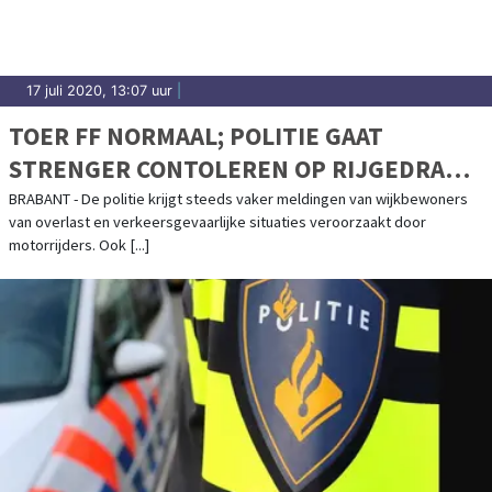
17 juli 2020, 13:07 uur
|
TOER FF NORMAAL; POLITIE GAAT
STRENGER CONTOLEREN OP RIJGEDRAG
MOTORRIJDERS
BRABANT - De politie krijgt steeds vaker meldingen van wijkbewoners
van overlast en verkeersgevaarlijke situaties veroorzaakt door
motorrijders. Ook [...]