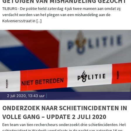
GETUIGEN VAN MISHANDELING GEZOCHT
TILBURG - De politie hield zaterdag 4 juli twee mannen aan omdat zij
verdacht worden van het plegen van een mishandeling aan de
Kolveniersstraat in [...]
2 juli 2020, 13:43 uur
|
ONDERZOEK NAAR SCHIETINCIDENTEN IN
VOLLE GANG – UPDATE 2 JULI 2020
Een team van tien rechercheurs onderzoekt drie schietincidenten. Het
schietincident in Waalwijk vond plaats in de nacht van zaterdag 16 op