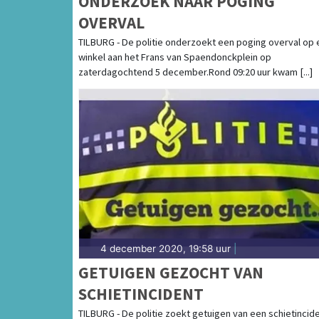
ONDERZOEK NAAR POGING
OVERVAL
TILBURG - De politie onderzoekt een poging overval op
winkel aan het Frans van Spaendonckplein op
zaterdagochtend 5 december.Rond 09:20 uur kwam [...]
4 december 2020, 19:58 uur
|
GETUIGEN GEZOCHT VAN
SCHIETINCIDENT
TILBURG - De politie zoekt getuigen van een schietincid