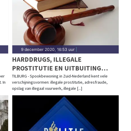
et 112-nieuws.
9 december 2020, 16:53 uur
|
HARDDRUGS, ILLEGALE
PROSTITUTIE EN UITBUITING
WORDEN ZICHTBAAR TIJDENS
ber
TILBURG - Spookbewoning in Zuid-Nederland kent vele
. In
verschijningsvormen: illegale prostitutie, adresfraude,
ACTIE SPOOKBEWONING ZUID-
opslag van illegaal vuurwerk, illegale [...]
NEDERLAND