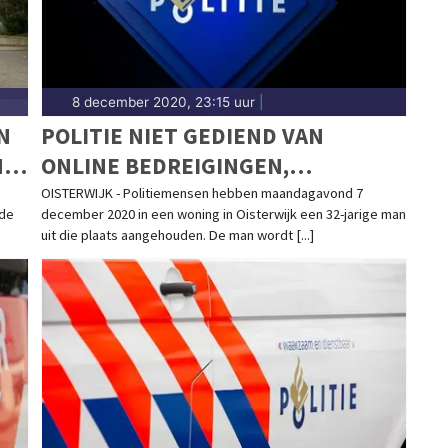
8 december 2020, 23:15 uur
|
N
POLITIE NIET GEDIEND VAN
N
ONLINE BEDREIGINGEN,
AU
VERDACHTE AANGEHOUDEN
OISTERWIJK - Politiemensen hebben maandagavond 7
nde
december 2020 in een woning in Oisterwijk een 32-jarige man
uit die plaats aangehouden. De man wordt [...]