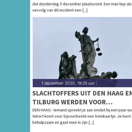
dat donderdag 3 december plaatsvond. Een man liep als
vervolg van dit incident een [...]
1 december 2020, 19:25 uur
|
SLACHTOFFERS UIT DEN HAAG E
TILBURG WERDEN VOOR
DUIZENDEN EURO’S OPGELICHT
DEN HAAG - Iemand spreekt je aan omdat hij een paar eu
tekort komt voor bijvoorbeeld een treinkaartje. Je bent
behulpzaam en gaat mee in zijn [...]