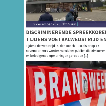
9 december 2020, 11:55 uur
|
DISCRIMINERENDE SPREEKKORE
TIJDENS VOETBALWEDSTRIJD E
SUPERMARKTOVERVAL IN BURE
Tijdens de wedstrijd FC den Bosch – Excelsior op 17
november 2019 worden vanuit het publiek discriminere
BRABANT
en beledigende opmerkingen geroepen [...]