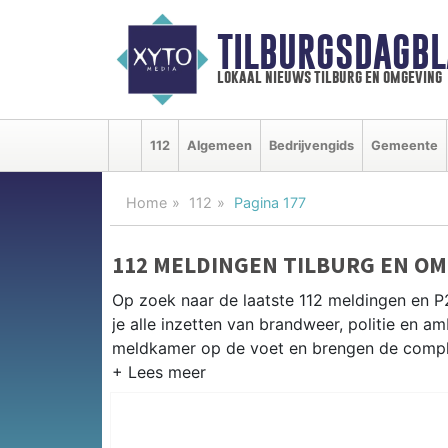
TILBURGSDAGBL
lokaal nieuws tilburg en omgeving
112
Algemeen
Bedrijvengids
Gemeente
Home
112
Pagina 177
112 MELDINGEN TILBURG EN O
Op zoek naar de laatste 112 meldingen en P
je alle inzetten van brandweer, politie en 
meldkamer op de voet en brengen de complet
P2000 MELDINGEN TILBURG
Van incidenten op de A58 en de N65 tot me