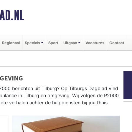
AD.NL
Regionaal
Specials
Sport
Uitgaan
Vacatures
Contact
MGEVING
2000 berichten uit Tilburg? Op Tilburgs Dagblad vind
ambulance in Tilburg en omgeving. Wij volgen de P2000
e verhalen achter de hulpdiensten bij jou thuis.
ldingen in wijken als de Reeshof, Groenewoud, Noord