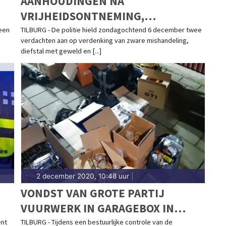
AANHOUDINGEN NA
VRIJHEIDSONTNEMING,
MISHANDELING EN BEROVING
 een
TILBURG - De politie hield zondagochtend 6 december twee
verdachten aan op verdenking van zware mishandeling,
diefstal met geweld en [...]
2 december 2020, 10:48 uur
|
VONDST VAN GROTE PARTIJ
VUURWERK IN GARAGEBOX IN
TILBURG NOORD
ent
TILBURG - Tijdens een bestuurlijke controle van de