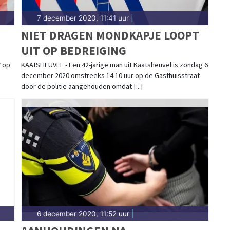
7 december 2020, 11:41 uur
|
NIET DRAGEN MONDKAPJE LOOPT
UIT OP BEDREIGING
7 op
KAATSHEUVEL - Een 42-jarige man uit Kaatsheuvel is zondag 6
december 2020 omstreeks 14.10 uur op de Gasthuisstraat
door de politie aangehouden omdat [...]
6 december 2020, 11:52 uur
|