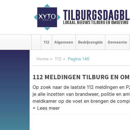
TILBURGSDAGBL
lokaal nieuws tilburg en omgeving
112
Algemeen
Bedrijvengids
Gemeente
Home
112
Pagina 146
112 MELDINGEN TILBURG EN O
Op zoek naar de laatste 112 meldingen en P
je alle inzetten van brandweer, politie en 
meldkamer op de voet en brengen de complet
P2000 MELDINGEN TILBURG
Van incidenten op de A58 en de N65 tot me