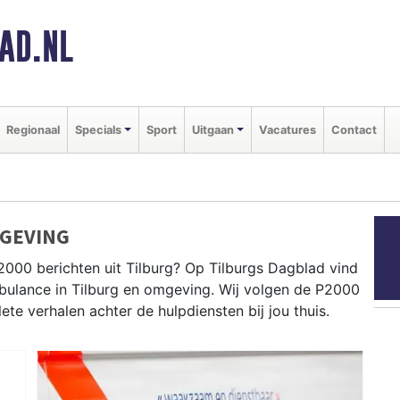
AD.NL
Regionaal
Specials
Sport
Uitgaan
Vacatures
Contact
MGEVING
2000 berichten uit Tilburg? Op Tilburgs Dagblad vind
ambulance in Tilburg en omgeving. Wij volgen de P2000
e verhalen achter de hulpdiensten bij jou thuis.
ldingen in wijken als de Reeshof, Groenewoud, Noord