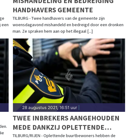
MISHANDELING EN BEDREIGING
HANDHAVERS GEMEENTE
ige
TILBURG - Twee handhavers van de gemeente zijn
j een
woensdagavond mishandeld en bedreigd door een dronken
man. Ze spraken hem aan op het illegaal [...]
28 augustus 2021, 16:51 uur
|
TWEE INBREKERS AANGEHOUDEN
MEDE DANKZIJ OPLETTENDE
den.
die
GETUIGEN
TILBURG/RIJEN - Oplettende buurtbewoners hebben de