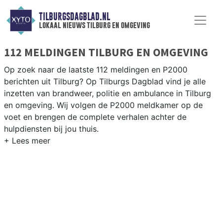
TILBURGSDAGBLAD.NL
lokaal nieuws tilburg en omgeving
112 MELDINGEN TILBURG EN OMGEVING
Op zoek naar de laatste 112 meldingen en P2000
berichten uit Tilburg? Op Tilburgs Dagblad vind je alle
inzetten van brandweer, politie en ambulance in Tilburg
en omgeving. Wij volgen de P2000 meldkamer op de
voet en brengen de complete verhalen achter de
hulpdiensten bij jou thuis.
P2000 MELDINGEN TILBURG
Van incidenten op de A58 en de N65 tot meldingen in
wijken als de Reeshof, Groenewoud, Noord en de
Tilburgse binnenstad — wij brengen het 112-nieuws.