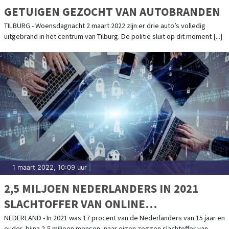
GETUIGEN GEZOCHT VAN AUTOBRANDEN
TILBURG - Woensdagnacht 2 maart 2022 zijn er drie auto’s volledig
uitgebrand in het centrum van Tilburg. De politie sluit op dit moment [...]
1 maart 2022, 10:09 uur
|
2,5 MILJOEN NEDERLANDERS IN 2021
SLACHTOFFER VAN ONLINE
CRIMINALITEIT
NEDERLAND - In 2021 was 17 procent van de Nederlanders van 15 jaar en
ouder, bijna 2,5 miljoen mensen, naar eigen zeggen slachtoffer van