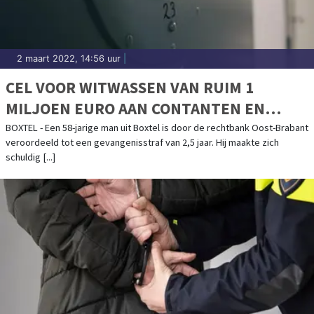
2 maart 2022, 14:56 uur
|
CEL VOOR WITWASSEN VAN RUIM 1
MILJOEN EURO AAN CONTANTEN EN
DRUGSHANDEL VIA POST
BOXTEL - Een 58-jarige man uit Boxtel is door de rechtbank Oost-Brabant
veroordeeld tot een gevangenisstraf van 2,5 jaar. Hij maakte zich
schuldig [...]