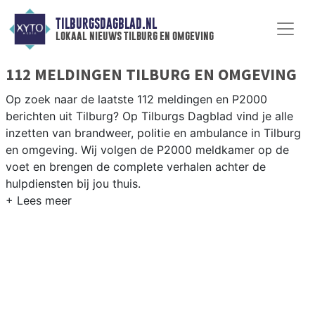
TILBURGSDAGBLAD.NL
lokaal nieuws tilburg en omgeving
112 MELDINGEN TILBURG EN OMGEVING
Op zoek naar de laatste 112 meldingen en P2000
berichten uit Tilburg? Op Tilburgs Dagblad vind je alle
inzetten van brandweer, politie en ambulance in Tilburg
en omgeving. Wij volgen de P2000 meldkamer op de
voet en brengen de complete verhalen achter de
hulpdiensten bij jou thuis.
P2000 MELDINGEN TILBURG
Van incidenten op de A58 en de N65 tot meldingen in
wijken als de Reeshof, Groenewoud, Noord en de
Tilburgse binnenstad — wij brengen het 112-nieuws.