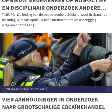
OPNIEUW MEDEWERKER OP NON-ACTIEF
EN DISCIPLINAIR ONDERZOEK ANDERE
MEDEWERKER
TILBURG - De leiding van de politie-eenheid Zeeland-West-Brabant heeft
maandag 28 maart opnieuw twee medewerkers de aanzegging
uitgereikt dat tegen [...]
28 maart 2022, 15:29 uur
|
VIER AANHOUDINGEN IN ONDERZOEK
NAAR GROOTSCHALIGE COCAÏNEHANDEL