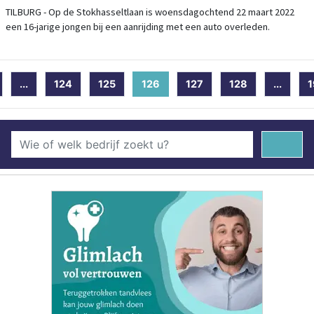
TILBURG - Op de Stokhasseltlaan is woensdagochtend 22 maart 2022
een 16-jarige jongen bij een aanrijding met een auto overleden.
...
124
125
126
(current)
127
128
...
1