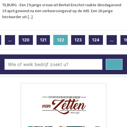
TILBURG - Een 19-jarige vrouw uit Berkel-Enschot raakte dinsdagavond
19 april gewond na een verkeersongeval op de A65. Een 26-jarige
bestuurder uit [...]
...
120
121
122
(current)
123
124
...
1