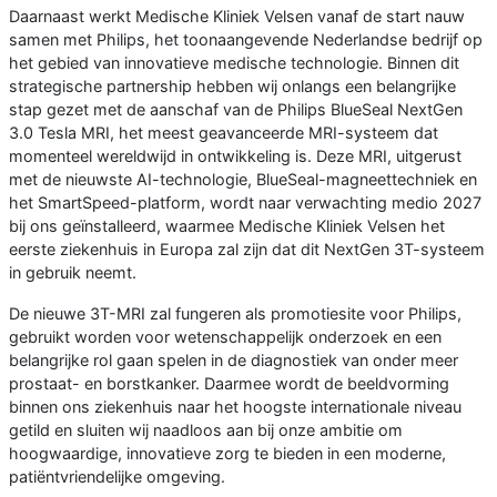
Daarnaast werkt Medische Kliniek Velsen vanaf de start nauw
samen met Philips, het toonaangevende Nederlandse bedrijf op
het gebied van innovatieve medische technologie. Binnen dit
strategische partnership hebben wij onlangs een belangrijke
stap gezet met de aanschaf van de Philips BlueSeal NextGen
3.0 Tesla MRI, het meest geavanceerde MRI-systeem dat
momenteel wereldwijd in ontwikkeling is. Deze MRI, uitgerust
met de nieuwste AI-technologie, BlueSeal-magneettechniek en
het SmartSpeed-platform, wordt naar verwachting medio 2027
bij ons geïnstalleerd, waarmee Medische Kliniek Velsen het
eerste ziekenhuis in Europa zal zijn dat dit NextGen 3T-systeem
in gebruik neemt.
De nieuwe 3T-MRI zal fungeren als promotiesite voor Philips,
gebruikt worden voor wetenschappelijk onderzoek en een
belangrijke rol gaan spelen in de diagnostiek van onder meer
prostaat- en borstkanker. Daarmee wordt de beeldvorming
binnen ons ziekenhuis naar het hoogste internationale niveau
getild en sluiten wij naadloos aan bij onze ambitie om
hoogwaardige, innovatieve zorg te bieden in een moderne,
patiëntvriendelijke omgeving.